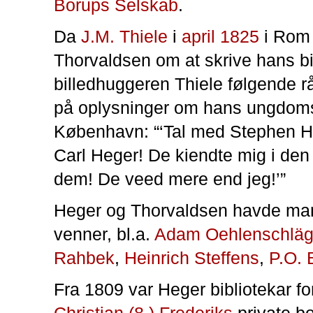
Borups Selskab
.
Da
J.M. Thiele
i
april 1825
i Rom 
Thorvaldsen om at skrive hans bi
billedhuggeren Thiele følgende 
på oplysninger om hans ungdoms
København: “‘Tal med Stephen He
Carl Heger! De kiendte mig i den 
dem! De veed mere end jeg!’”
Heger og Thorvaldsen havde ma
venner, bl.a.
Adam Oehlenschläg
Rahbek
,
Heinrich Steffens
,
P.O. 
Fra 1809 var Heger bibliotekar fo
Christian (8.) Frederiks
private b