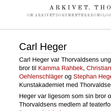
Spring navigation over
ARKIVET
THO
,
OM ARKIVET
DOKUMENTER
KRONOLOG
Carl Heger
Carl Heger var Thorvaldsens u
bror til
Kamma Rahbek
,
Christia
Oehlenschläger
og
Stephan Heg
Kunstakademiet med Thorvaldse
Heger var ligesom som sin bror 
Thorvaldsens medlem af teaterf