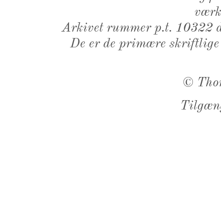
værk,
Arkivet rummer p.t. 10322 d
De er de primære skriftlige
©
Tho
Tilgæn