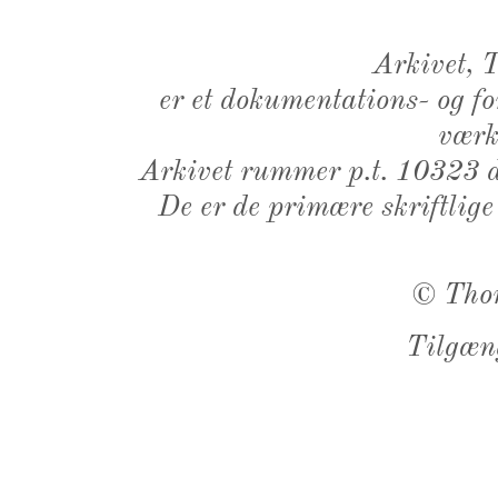
Arkivet,
er et dokumentations- og f
værk,
Arkivet rummer p.t. 10323 d
De er de primære skriftlige
©
Tho
Tilgæn