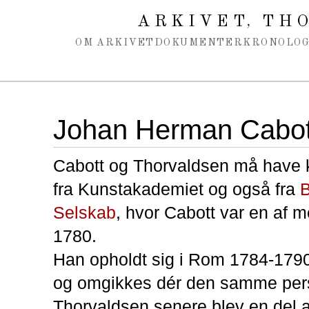
Spring navigation over
ARKIVET
THO
,
OM ARKIVET
DOKUMENTER
KRONOLOG
Johan Herman Cabot
Cabott og Thorvaldsen må have 
fra Kunstakademiet og også fra
Selskab
, hvor Cabott var en af me
1780.
Han opholdt sig i Rom 1784-179
og omgikkes dér den samme per
Thorvaldsen senere blev en del a