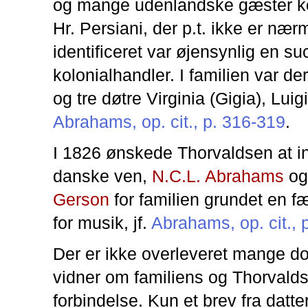
og mange udenlandske gæster 
Hr. Persiani, der p.t. ikke er nær
identificeret var øjensynlig en su
kolonialhandler. I familien var de
og tre døtre Virginia (Gigia), Luigi
Abrahams, op. cit., p. 316-319
.
I 1826 ønskede Thorvaldsen at in
danske ven,
N.C.L. Abrahams
o
Gerson
for familien grundet en fæ
for musik, jf.
Abrahams, op. cit., 
Der er ikke overleveret mange d
vidner om familiens og Thorvald
forbindelse. Kun et brev fra datte