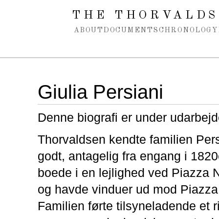
Spring navigation over
THE THORVALDS
ABOUT
DOCUMENTS
CHRONOLOGY
Giulia Persiani
Denne biografi er under udarbejd
Thorvaldsen kendte familien Per
godt, antagelig fra engang i 182
boede i en lejlighed ved Piazza
og havde vinduer ud mod Piazz
Familien førte tilsyneladende et r