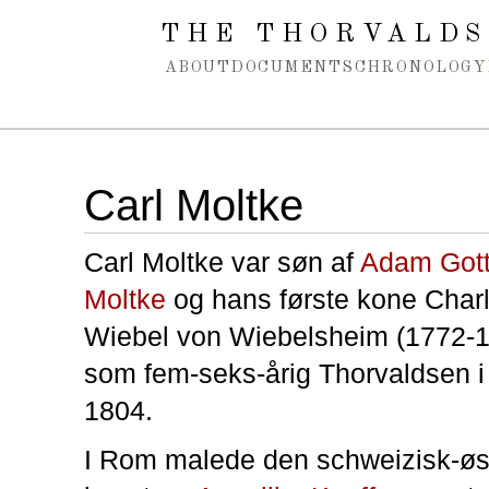
Spring navigation over
THE THORVALDS
ABOUT
DOCUMENTS
CHRONOLOGY
Carl Moltke
Carl Moltke var søn af
Adam Gott
Moltke
og hans første kone Charl
Wiebel von Wiebelsheim (1772-18
som fem-seks-årig Thorvaldsen i
1804.
I Rom malede den schweizisk-øs