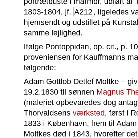
portrætbuste i marmor, udført af 
1803-1804, jf.
A212
, ligeledes v
hjemsendt og udstillet på Kunst
samme lejlighed.
Ifølge Pontoppidan, op. cit., p. 1
proveniensen for Kauffmanns mal
følgende:
Adam Gottlob Detlef Moltke – giv
19.2.1830 til sønnen
Magnus The
(maleriet opbevaredes dog antage
Thorvaldsens
værksted
, først i
1833 i København, frem til Adam 
Moltkes død i 1843, hvorefter det,