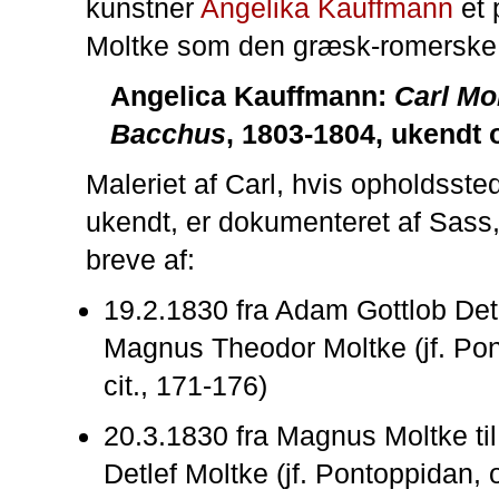
kunstner
Angelika Kauffmann
et 
Moltke som den græsk-romerske
Angelica Kauffmann:
Carl Mo
Bacchus
, 1803-1804, ukendt 
Maleriet af Carl, hvis opholdssted
ukendt, er dokumenteret af Sass, 
breve af:
19.2.1830 fra Adam Gottlob Detl
Magnus Theodor Moltke (jf. Pon
cit., 171-176)
20.3.1830 fra Magnus Moltke ti
Detlef Moltke (jf. Pontoppidan, o