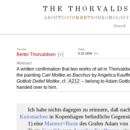
Spring navigation over
THE THORVALDS
ABOUT
DOCUMENTS
CHRONOLOGY
Search
Sender
Date
+
5.10.1834
[
+
]
Bertel Thorvaldsen
[
]
Abstract
A written confirmation that two works of art in Thorval
the painting
Carl Moltke as Bacchus
by Angelica Kauff
Gottlob Detlef Moltke
, cf.
A212
– belong to Adam Gottlo
handed over to him.
Ich habe nichts dagegen zu erinnern, daß nac
Kunstsachen
in Kopenhagen befindliche Gegenst
1) eine
Marmor=Buste
des Grafen Adam von