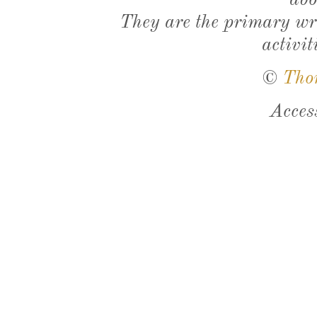
abo
They are the primary wri
activit
©
Tho
Acces