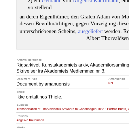
2) ein
Gemälde
von
Angelica Kauffmann
, ei
vorstellend
an deren Eigenthümer, den Grafen Adam von Mo
dessen Bevollmächtigen, gegen Vorzeigung diese
unterschriebenen Scheins,
ausgeliefert
werden. R
Albert Thorvaldsen
Archival Reference
Rigsarkivet, Kunstakademiets arkiv, Akademiforsamling
Skrivelser fra Akademiets Medlemmer, nr. 3.
Document Type
Amanuensis
NN
Document by amanuensis
Thiele
Ikke omtalt hos Thiele.
Subjects
Transportation of Thorvaldsen's Artworks to Copenhagen 1833
·
Portrait Busts
Persons
Angelika Kauffmann
Works