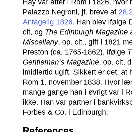
Hay var atter i Rom i 1826, hvor
Palazzo Negroni, jf. breve af
28.
Antagelig 1826
. Han blev ifølge 
cit, og
The Edinburgh Magazine a
Miscellany
, op. cit., gift i 1821 
Preston (ca. 1765-1862). Ifølge
T
Gentleman’s Magazine
, op. cit,
imidlertid ugift. Sikkert er det, at
Rom 1. november 1838. Hvor læ
mange gange han i øvrigt var i Ro
ikke. Han var partner i bankvir
Forbes & Co. i Edinburgh.
References