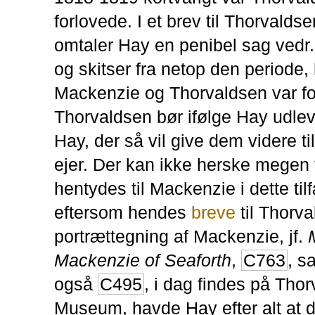
forlovede. I et brev til Thorvalds
omtaler Hay en penibel sag vedr.
og skitser fra netop den periode,
Mackenzie og Thorvaldsen var fo
Thorvaldsen bør ifølge Hay udlev
Hay, der så vil give dem videre til
ejer. Der kan ikke herske megen t
hentydes til Mackenzie i dette ti
eftersom hendes
breve
til Thorv
portrættegning af Mackenzie, jf.
Mackenzie of Seaforth
,
C763
, s
også
C495
, i dag findes på Tho
Museum, havde Hay efter alt at