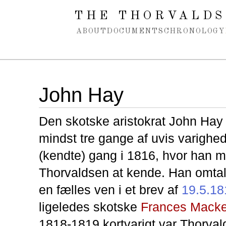
Spring navigation over
THE THORVALDS
ABOUT
DOCUMENTS
CHRONOLOGY
John Hay
Den skotske aristokrat John Hay
mindst tre gange af uvis varighed
(kendte) gang i 1816, hvor han m
Thorvaldsen at kende. Han omta
en fælles ven i et brev af
19.5.18
ligeledes skotske
Frances Macke
1818-1819 kortvarigt var Thorva