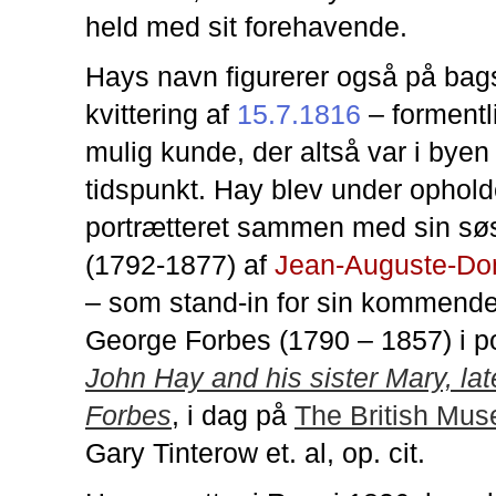
held med sit forehavende.
Hays navn figurerer også på bag
kvittering af
15.7.1816
– formentl
mulig kunde, der altså var i byen
tidspunkt. Hay blev under ophol
portrætteret sammen med sin sø
(1792-1877) af
Jean-Auguste-Dom
– som stand-in for sin kommend
George Forbes (1790 – 1857) i p
John Hay and his sister Mary, la
Forbes
, i dag på
The British Mu
Gary Tinterow et. al, op. cit.