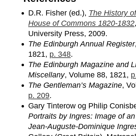
D.R. Fisher (ed.),
The History of
House of Commons 1820-1832
University Press, 2009.
The Edinburgh Annual Register
1821,
p. 348
.
The Edinburgh Magazine and Li
Miscellany
, Volume 88, 1821,
p
The Gentleman’s Magazine
, V
p. 209
.
Gary Tinterow og Philip Conisbe
Portraits by Ingres: Image of a
Jean-Auguste-Dominique Ingre