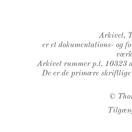
Arkivet,
er et dokumentations- og f
værk,
Arkivet rummer p.t. 10323 d
De er de primære skriftlige
©
Tho
Tilgæn