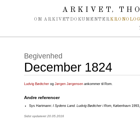
Spring navigation over
ARKIVET
THO
,
OM ARKIVET
DOKUMENTER
KRONOLOG
Begivenhed
December 1824
Ludvig Bødtcher
og
Jørgen Jørgensen
ankommer til Rom.
Andre referencer
Sys Hartmann:
I Sydens Land. Ludvig Bødtcher i Rom
, København 1993, 
Sidst opdateret 20.05.2016