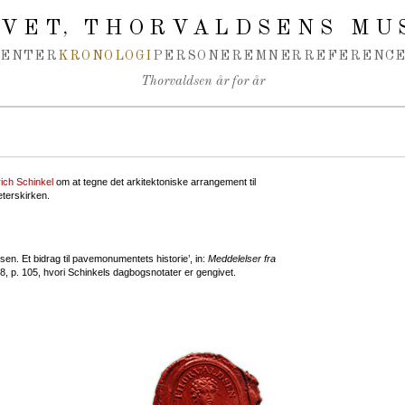
IVET
THORVALDSENS MU
,
MENTER
KRONOLOGI
PERSONER
EMNER
REFERENCE
Thorvaldsen år for år
rich Schinkel
om at tegne det arkitektoniske arrangement til
Peterskirken.
sen. Et bidrag til pavemonumentets historie’, in:
Meddelelser fra
, p. 105, hvori Schinkels dagbogsnotater er gengivet.