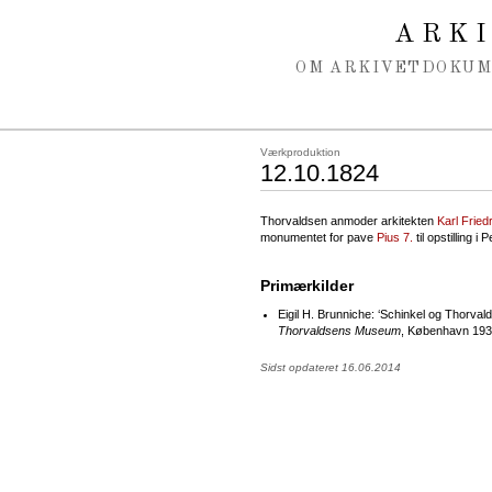
Spring navigation over
ARK
OM ARKIVET
DOKU
Værkproduktion
12.10.1824
Thorvaldsen anmoder arkitekten
Karl Fried
monumentet for pave
Pius 7.
til opstilling i 
Primærkilder
Eigil H. Brunniche: ‘Schinkel og Thorvald
Thorvaldsens Museum
, København 1938
Sidst opdateret 16.06.2014