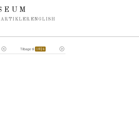
SEUM
ARTIKLER
ENGLISH
Tilbage til
1824