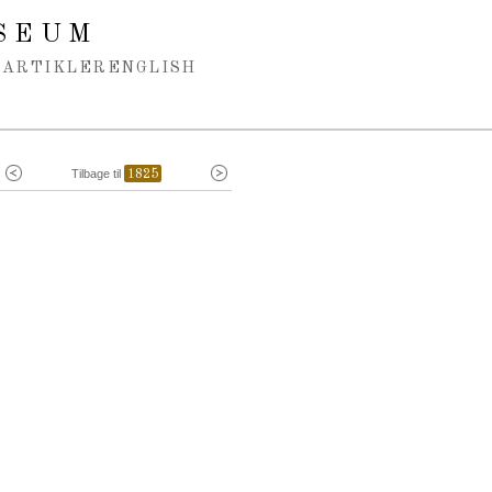
SEUM
ARTIKLER
ENGLISH
Tilbage til
1825