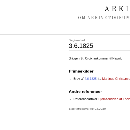
Spring navigation over
ARK
OM ARKIVET
DOKU
Begivenhed
3.6.1825
Briggen St. Croix ankommer til Napoli.
Primærkilder
Brev af
4.6.1825
fra
Martinus Christian
Andre referencer
Referenceartikel:
Hjemsendelse af Thor
Sidst opdateret 08.03.2016