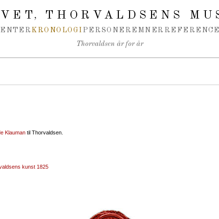
IVET
THORVALDSENS MU
,
MENTER
KRONOLOGI
PERSONER
EMNER
REFERENCE
Thorvaldsen år for år
 de Klauman
til Thorvaldsen.
valdsens kunst 1825