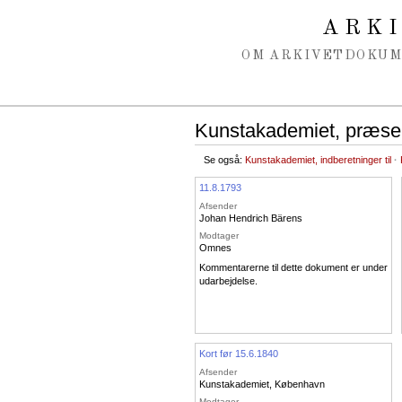
Spring navigation over
ARK
OM ARKIVET
DOKU
Kunstakademiet, præsen
Se også:
Kunstakademiet, indberetninger til
·
11.8.1793
Afsender
Johan Hendrich Bärens
Modtager
Omnes
Kommentarerne til dette dokument er under
udarbejdelse.
Kort før 15.6.1840
Afsender
Kunstakademiet, København
Modtager