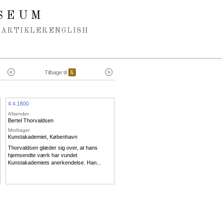
SEUM
ARTIKLER
ENGLISH
Tilbage til
K
4.4.1800
Afsender
Bertel Thorvaldsen
Modtager
Kunstakademiet, København
Thorvaldsen glæder sig over, at hans
hjemsendte værk har vundet
Kunstakademiets anerkendelse. Han...