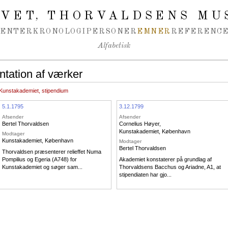
IVET
THORVALDSENS MU
,
MENTER
KRONOLOGI
PERSONER
EMNER
REFERENCE
Alfabetisk
tation af værker
Kunstakademiet, stipendium
5.1.1795
3.12.1799
Afsender
Afsender
Bertel Thorvaldsen
Cornelius Høyer
,
Kunstakademiet, København
Modtager
Kunstakademiet, København
Modtager
Bertel Thorvaldsen
Thorvaldsen præsenterer relieffet Numa
Pompilius og Egeria (A748) for
Akademiet konstaterer på grundlag af
Kunstakademiet og søger sam...
Thorvaldsens Bacchus og Ariadne, A1, at
stipendiaten har gjo...