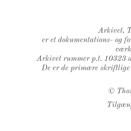
Arkivet,
er et dokumentations- og f
værk,
Arkivet rummer p.t. 10323 d
De er de primære skriftlige
©
Tho
Tilgæn