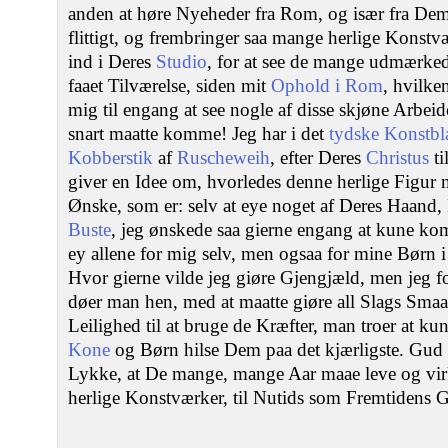
anden at høre Nyeheder fra Rom, og især fra Dem,
flittigt, og frembringer saa mange herlige Konst
ind i Deres
Studio
, for at see de mange udmærke
faaet Tilværelse, siden mit
Ophold i Rom
, hvilke
mig til engang at see nogle af disse skjøne Arbei
snart maatte komme! Jeg har i det
tydske Konstbl
Kobberstik
af
Ruscheweih
, efter Deres
Christus
ti
giver en Idee om, hvorledes denne herlige Figur m
Ønske, som er: selv at eye noget af Deres Haand,
Buste
, jeg ønskede saa gierne engang at kune ko
ey allene for mig selv, men ogsaa for mine Børn i
Hvor gierne vilde jeg giøre Gjengjæld, men jeg fo
døer man hen, med at maatte giøre all Slags Smaaet
Leilighed til at bruge de Kræfter, man troer at 
Kone
og Børn hilse Dem paa det kjærligste. Gu
Lykke, at De mange, mange Aar maae leve og vi
herlige Konstværker, til Nutids som Fremtidens 