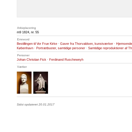
Arkivplacering
m9 1824, nr. 55
Emneord
Bestillingen til Vor Frue Kirke
·
Gaver fra Thorvaldsen, kunstværker
·
Hjemsendel
København
·
Portrætbuster, samtidige personer
·
Samtidige reproduktioner af 
Personer
Johan Christian Fick
·
Ferdinand Ruscheweyh
Værker
Sidst opdateret 20.01.2017