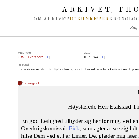
Spring navigation over
ARKIVET
THO
,
OM ARKIVET
DOKUMENTER
KRONOLOG
Søg
Afsender
Dato
C.W. Eckersberg
[
+
]
10.7.1824
[
+
]
Resumé
En hjertevarm hilsen fra København, der af Thorvaldsen blev kvitteret med hje
Se original
Høystærede Herr Etatsraad T
En god Leilighed tilbyder sig her for mig, ved e
Overkrigskomissair
Fick
, som agter at see sig l
hilse Dem ved et Par Linier. Det glæder mig især 