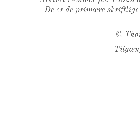
Arkivet rummer p.t. 10323 d
De er de primære skriftlige
©
Tho
Tilgæn