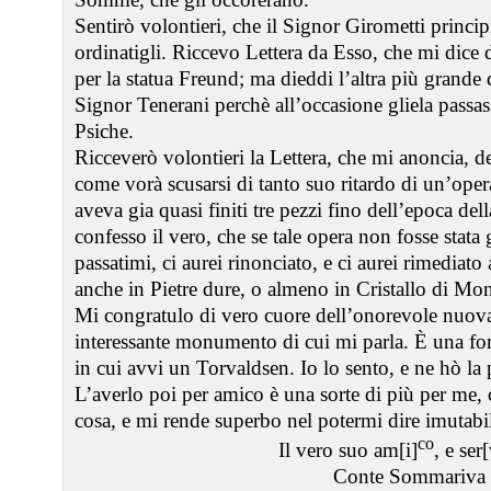
Sentirò volontieri, che il Signor Girometti princip
ordinatigli. Riccevo Lettera da Esso, che mi dice 
per la statua Freund; ma dieddi l’altra più grande 
Signor Tenerani perchè all’occasione gliela passass
Psiche.
Ricceverò volontieri la Lettera, che mi anoncia, de
come vorà scusarsi di tanto suo ritardo di un’oper
aveva gia quasi finiti tre pezzi fino dell’epoca d
confesso il vero, che se tale opera non fosse stata
passatimi, ci aurei rinonciato, e ci aurei rimediato
anche in Pietre dure, o almeno in Cristallo di Mo
Mi congratulo di vero cuore dell’onorevole nuov
interessante monumento di cui mi parla. È una for
in cui avvi un Torvaldsen. Io lo sento, e ne hò la
L’averlo poi per amico è una sorte di più per me, 
cosa, e mi rende superbo nel potermi dire imutab
co
Il vero suo am[i]
, e ser
Conte Sommariva