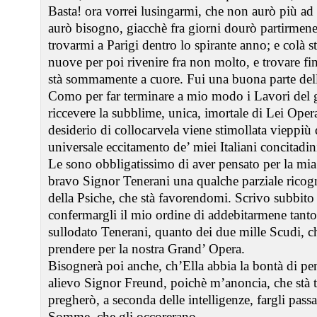
Basta! ora vorrei lusingarmi, che non aurò più ad 
aurò bisogno, giacchè fra giorni dourò partirm
trovarmi a Parigi dentro lo spirante anno; e colà s
nuove per poi rivenire fra non molto, e trovare f
stà sommamente a cuore. Fui una buona parte dell
Como per far terminare a mio modo i Lavori del 
riccevere la subblime, unica, imortale di Lei Opera
desiderio di collocarvela viene stimollata vieppiù d
universale eccitamento de’ miei Italiani concitadin
Le sono obbligatissimo di aver pensato per la mia p
bravo Signor Tenerani una qualche parziale ricogn
della Psiche, che stà favorendomi. Scrivo subbito
confermargli il mio ordine di addebitarmene tanto 
sullodato Tenerani, quanto dei due mille Scudi, c
prendere per la nostra Grand’ Opera.
Bisognerà poi anche, ch’Ella abbia la bontà di pen
alievo Signor Freund, poichè m’anoncia, che stà 
pregherò, a seconda delle intelligenze, fargli pas
Somme, che gli occorerano.