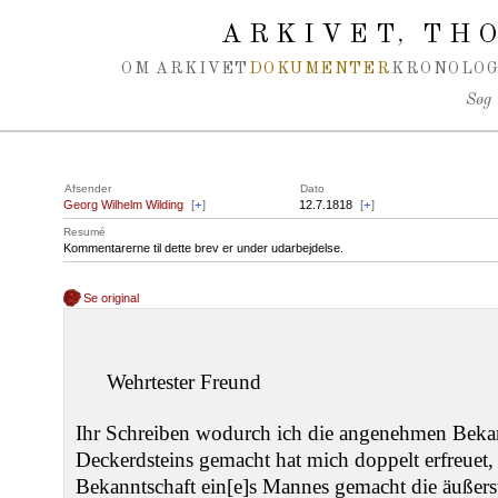
Spring navigation over
ARKIVET
THO
,
OM ARKIVET
DOKUMENTER
KRONOLOG
Søg
Afsender
Dato
Georg Wilhelm Wilding
[
+
]
12.7.1818
[
+
]
Resumé
Kommentarerne til dette brev er under udarbejdelse.
Se original
Wehrtester Freund
Ihr Schreiben wodurch ich die angenehmen Beka
Deckerdsteins gemacht hat mich doppelt erfreuet, 
Bekanntschaft ein[e]s Mannes gemacht die äußer