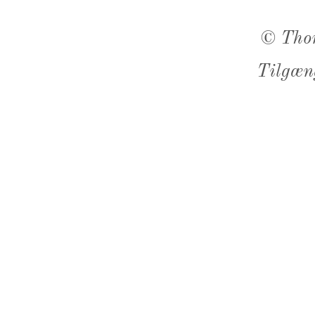
©
Tho
Tilgæn