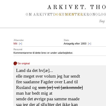
Spring navigation over
ARKIVET
THO
,
OM ARKIVET
DOKUMENTER
KRONOLOG
Søg
Afsender
Dato
NN
[
+
]
Antagelig efter 1800
[
+
]
Resumé
Kommentarerne til dette brev er under udarbejdelse.
Se original
Land da det hv[æ]...
elle meget sver volum jeg har sendt
fire saadanne Fagder over Land til
Rusland og
som [er] vel [ankomnde]
man har bedt mig at
sende det øvrige paa samme maade
saa jeg der af sl[u]tter det ikke kan