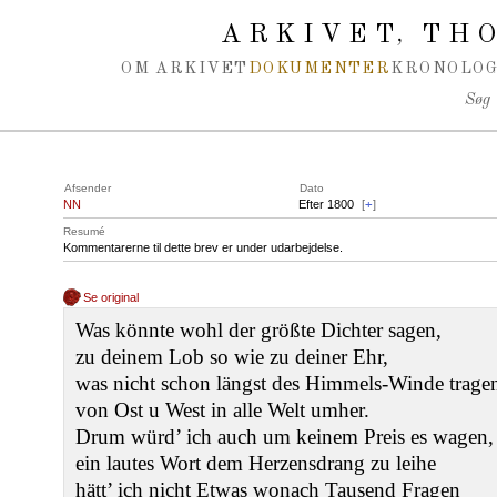
Spring navigation over
ARKIVET
THO
,
OM ARKIVET
DOKUMENTER
KRONOLOG
Søg
Afsender
Dato
NN
Efter 1800
[
+
]
Resumé
Kommentarerne til dette brev er under udarbejdelse.
Se original
Was könnte wohl der größte Dichter sagen,
zu deinem Lob so wie zu deiner Ehr,
was nicht schon längst des Himmels-Winde trage
von Ost u West in alle Welt umher.
Drum würd’ ich auch um keinem Preis es wagen,
ein lautes Wort dem Herzensdrang zu leihe
hätt’ ich nicht Etwas wonach Tausend Fragen