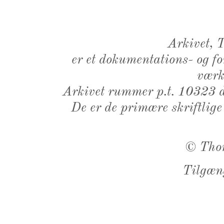
Arkivet,
er et dokumentations- og f
værk,
Arkivet rummer p.t. 10323 d
De er de primære skriftlige
©
Tho
Tilgæn