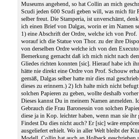
Museums angehend, so hat Collin an mich geschr
Scudi jeden 600 Scudi geben will, was mich für 
selber freut. Die Stamperia, ist unverschämt, denk
ich einen Brief von Dalgas, worin er im Namen se
1) eine Abschrift der Ordre, welche ich von Prof.
worauf ich die Statue von Thor. zu der ihre Dispos
von derselben Ordre welche ich von den Executor
Bemerkung gemacht daß ich mich nicht nach dem
Gliedes richten konnten [sic]. Hierauf habe ich ihn
hätte nie direkt eine Ordre von Prof. Schouw erhal
gemäß, Dalgas selber hatte mir dies mal geschriebe
dieses zu erinnern.) 2) Ich halte mich nicht befug
solchen Papieren zu geben, wollte deshalb vorher
Dieses kannst Du in meinem Namen anmelden. Ic
Gebrauch die Frau Baronessin von solchen Papier
diese ja in Kop. leichter haben, wenn man sie ihr 
Findest Du dies nicht auch? Er [sic] wäre empöre
ausgeliefert erhielt. Wo in aller Welt bleibt der Kü
Modell. Collin hat auch an Holbeck geschrieben u