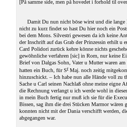
[På samme side, men på hovedet i forhold til ove
Damit Du nun nicht böse wirst und die lange
nicht zu kurz findet so hast Du hier noch ein Pos
bei dem Mons. Silvestri gewesen da ich keine A
der Inschrift auf das Grab der Prinzessin erhilt u e
Card Polidori zurück kehre könne nichts gescheh
gewöhnliche verfahren [sic] in Rom, nur keine Ei
Brief von Dalgas Sohn, Vater u Mutter waren am 
r
hatten ein Buch, für S
Maj. noch zeitig mitgeko
hinzuschickt. – Ich habe nun alle Hände voll zu 
Sache u Carl seinen Nachlaß ohne meine eigne Af
die Rechnung verlangt u ich werde wohl in diese
in mein Buch fertig nur muß ich sie für die Exec
Bissen, sag ihm die drei Stücken Marmor wären g
konnten nicht mit der Dania verschifft werden, d
abgegangen war.