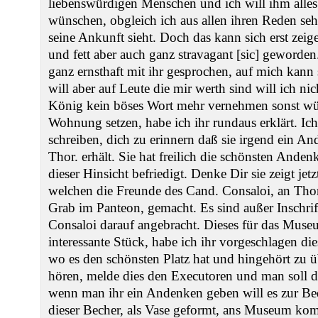
liebenswürdigen Menschen und ich will ihm alles
wünschen, obgleich ich aus allen ihren Reden seh
seine Ankunft sieht. Doch das kann sich erst zeige
und fett aber auch ganz stravagant [sic] geworden
ganz ernsthaft mit ihr gesprochen, auf mich kann s
will aber auf Leute die mir werth sind will ich ni
König kein böses Wort mehr vernehmen sonst wür
Wohnung setzen, habe ich ihr rundaus erklärt. Ic
schreiben, dich zu erinnern daß sie irgend ein 
Thor. erhält. Sie hat freilich die schönsten Anden
dieser Hinsicht befriedigt. Denke Dir sie zeigt jet
welchen die Freunde des Cand. Consaloi, an Thor
Grab im Panteon, gemacht. Es sind außer Inschrif
Consaloi darauf angebracht. Dieses für das Muse
interessante Stück, habe ich ihr vorgeschlagen
wo es den schönsten Platz hat und hingehört zu ü
hören, melde dies den Executoren und man soll d
wenn man ihr ein Andenken geben will es zur B
dieser Becher, als Vase geformt, ans Museum kom