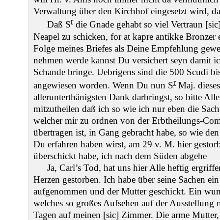
Verwaltung über den Kirchhof eingesetzt wird, daß
r
Daß S
die Gnade gehabt so viel Vertraun [sic
Neapel zu schicken, for at kapre antikke Bronzer e
Folge meines Briefes als Deine Empfehlung gew
nehmen werde kannst Du versichert seyn damit i
Schande bringe. Uebrigens sind die 500 Scudi bi
r
angewiesen worden. Wenn Du nun S
Maj. dieses
allerunterthänigsten Dank darbringst, so bitte Al
mitzutheilen daß ich so wie ich nur eben die Sac
welcher mir zu ordnen von der Erbtheilungs-Co
übertragen ist, in Gang gebracht habe, so wie de
Du erfahren haben wirst, am 29 v. M. hier gestorb
überschickt habe, ich nach dem Süden abgehe
Ja, Carl’s Tod, hat uns hier Alle heftig ergriff
Herzen gestorben. Ich habe über seine Sachen ei
aufgenommen und der Mutter geschickt. Ein wun
welches so großes Aufsehen auf der Ausstellung m
Tagen auf meinen [sic] Zimmer. Die arme Mutter, 