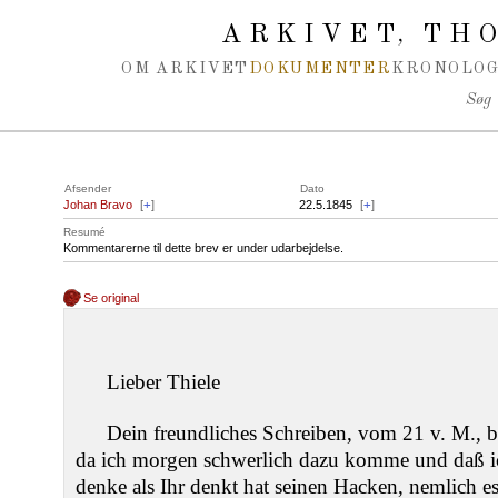
Spring navigation over
ARKIVET
THO
,
OM ARKIVET
DOKUMENTER
KRONOLOG
Søg
Afsender
Dato
Johan Bravo
[
+
]
22.5.1845
[
+
]
Resumé
Kommentarerne til dette brev er under udarbejdelse.
Se original
Lieber Thiele
Dein freundliches Schreiben, vom 21 v. M., 
da ich morgen schwerlich dazu komme und daß i
denke als Ihr denkt hat seinen Hacken, nemlich e