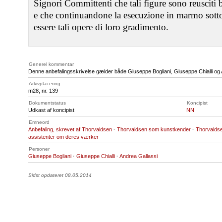
Signori Committenti che tali figure sono reusciti 
e che continuandone la esecuzione in marmo sotto
essere tali opere di loro gradimento.
Generel kommentar
Denne anbefalingsskrivelse gælder både Giuseppe Bogliani, Giuseppe Chialli og 
Arkivplacering
m28, nr. 139
Dokumentstatus
Koncipist
Udkast af koncipist
NN
Emneord
Anbefaling, skrevet af Thorvaldsen
·
Thorvaldsen som kunstkender
·
Thorvaldse
assistenter om deres værker
Personer
Giuseppe Bogliani
·
Giuseppe Chialli
·
Andrea Gallassi
Sidst opdateret 08.05.2014