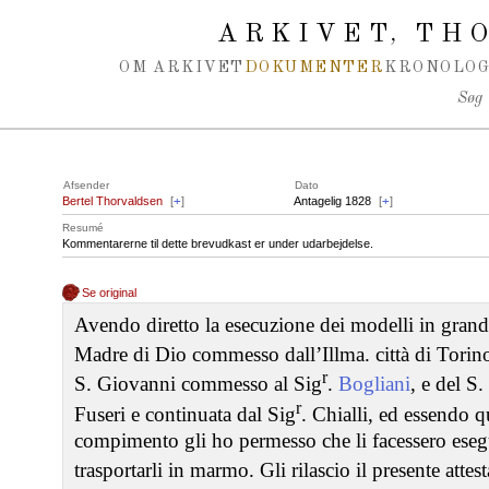
Spring navigation over
ARKIVET
THO
,
OM ARKIVET
DOKUMENTER
KRONOLOG
Søg
Afsender
Dato
Bertel Thorvaldsen
[
+
]
Antagelig 1828
[
+
]
Resumé
Kommentarerne til dette brevudkast er under udarbejdelse.
Se original
Avendo diretto la esecuzione dei modelli in grande
Madre di Dio commesso dall’Illma. città di Torino
r
S. Giovanni commesso al Sig
.
Bogliani
, e del S
r
Fuseri e continuata dal Sig
. Chialli, ed essendo qu
compimento gli ho permesso che li facessero eseg
trasportarli in marmo. Gli rilascio il presente attest