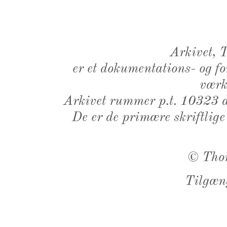
Arkivet,
er et dokumentations- og f
værk,
Arkivet rummer p.t. 10323 d
De er de primære skriftlige
©
Tho
Tilgæn