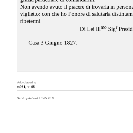
Non avendo avuto il piacere di trovarla in persona 
viglietto: con che ho l’onore di salutarla distinta
ripetermi
mo
r
Di Lei Ill
Sig
Presid
Casa 3 Giugno 1827.
Arkivplacering
m26 I, nr. 65
Sidst opdateret 10.05.2011