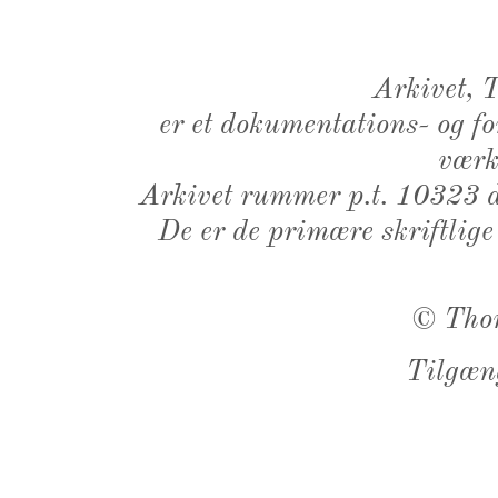
Arkivet,
er et dokumentations- og f
værk,
Arkivet rummer p.t. 10323 d
De er de primære skriftlige
©
Tho
Tilgæn