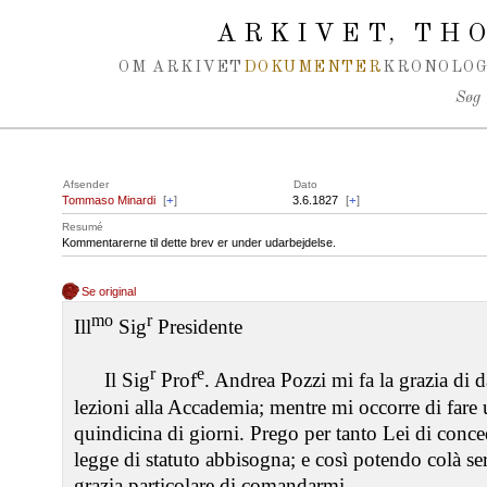
Spring navigation over
ARKIVET
THO
,
OM ARKIVET
DOKUMENTER
KRONOLOG
Søg
Afsender
Dato
Tommaso Minardi
[
+
]
3.6.1827
[
+
]
Resumé
Kommentarerne til dette brev er under udarbejdelse.
Se original
mo
r
Ill
Sig
Presidente
r
e
Il Sig
Prof
. Andrea Pozzi mi fa la grazia di 
lezioni alla Accademia; mentre mi occorre di fare
quindicina di giorni. Prego per tanto Lei di conc
legge di statuto abbisogna; e così potendo colà ser
grazia particolare di comandarmi.