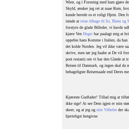
Wien, og i Forening med ham gjøre den
Skyld, ønsker jeg ret at naae Rom, hvo
kunde berede os et roligt Hjem. Den for
isinde at
reise tilbage til Iis, Blæst og 
forstyre de glade Billeder, vi havde u
kjære Ven
Heger
har paalagt mig at br
oppebie hans Komme i Italien, da han h
det kolde Norden. Jeg vil ikke være s
skrive, men tør jeg haabe at De vil f
post restant) om vi har den Glæde at t
Reisen til Danmark, og ingen skal da
behageligste Reisemaade end Deres me
Kjæreste Gudfader! Tillad mig at tilfø
ikke sige! At see Dem igjen er min stør
skeer, og at jeg og
min Vilhelm
der ska
hjerteligst hengivne