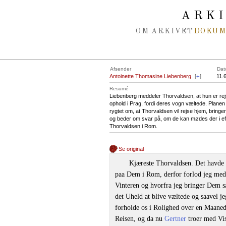
Spring navigation over
ARK
OM ARKIVET
DOKU
Afsender
Dat
Antoinette Thomasine Liebenberg
[
+
]
11.
Resumé
Liebenberg meddeler Thorvaldsen, at hun er rej
ophold i Prag, fordi deres vogn væltede. Planen
rygtet om, at Thorvaldsen vil rejse hjem, brin
og beder om svar på, om de kan mødes der i eft
Thorvaldsen i Rom.
Se original
Kjæreste Thorvaldsen. Det havde v
paa Dem i Rom, derfor forlod jeg me
Vinteren og hvorfra jeg bringer Dem s
det Uheld at blive væltede og saavel j
forholde os i Rolighed over en Maaned,
Reisen, og da nu
Gertner
troer med Vis