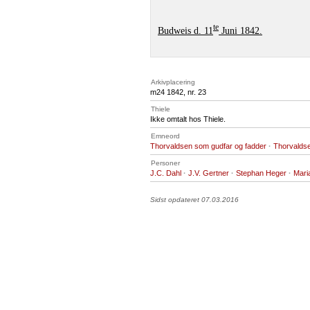
te
Budweis d. 11
Juni 1842.
Arkivplacering
m24 1842, nr. 23
Thiele
Ikke omtalt hos Thiele.
Emneord
Thorvaldsen som gudfar og fadder
·
Thorvalds
Personer
J.C. Dahl
·
J.V. Gertner
·
Stephan Heger
·
Mari
Sidst opdateret 07.03.2016