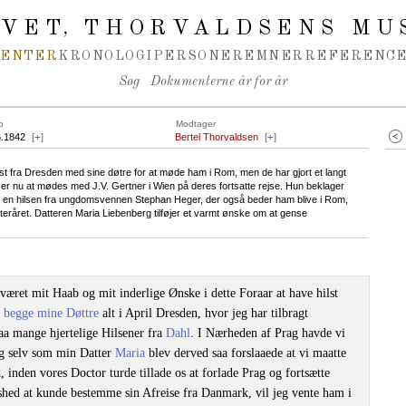
IVET
THORVALDSENS MU
,
MENTER
KRONOLOGI
PERSONER
EMNER
REFERENCE
Søg
Dokumenterne år for år
o
Modtager
6.1842
[
+
]
Bertel Thorvaldsen
[
+
]
st fra Dresden med sine døtre for at møde ham i Rom, men de har gjort et langt
 er nu at mødes med J.V. Gertner i Wien på deres fortsatte rejse. Hun beklager
ger en hilsen fra ungdomsvennen Stephan Heger, der også beder ham blive i Rom,
eråret. Datteren Maria Liebenberg tilføjer et varmt ønske om at gense
æret mit Haab og mit inderlige Ønske i dette Foraar at have hilst
d
begge mine Døttre
alt i April Dresden, hvor jeg har tilbragt
aa mange hjertelige Hilsener fra
Dahl
. I Nærheden af Prag havde vi
eg selv som min Datter
Maria
blev derved saa forslaaede at vi maatte
 inden vores Doctor turde tillade os at forlade Prag og fortsætte
hed at kunde bestemme sin Afreise fra Danmark, vil jeg vente ham i