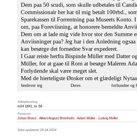
Dem paa 50 scudi, som skulle udbetales til Candi
Commissionair her har til mig betalt 100rbd., som 
Sparekassen til Forrentning paa Museets Konto. I
om, paa Foreviisning, at honorere bemeldte Anvii
Dem om at lade mig vide hvor stor den Summe er
Anviisninger paa? Jeg har i den Anledning ogsaa t
kan besørge det fornødne Svar expederet.
I Gaar reiste herfra Bispinde Müller med Datter 
Müller, for at gaae til Rom at besøge Maleren Ada
Forlydende skal være meget slet.
Med de hierteligste Ønsker om et glædeligt Nytaa
henlever ieg
Deres
forbundne og 
Arkivplacering
m24 1841, nr. 56
Personer
Johan Bravo
·
Albert August Breinholm
·
Adam Müller
·
Ludvig Müller
Sidst opdateret 26.04.2024