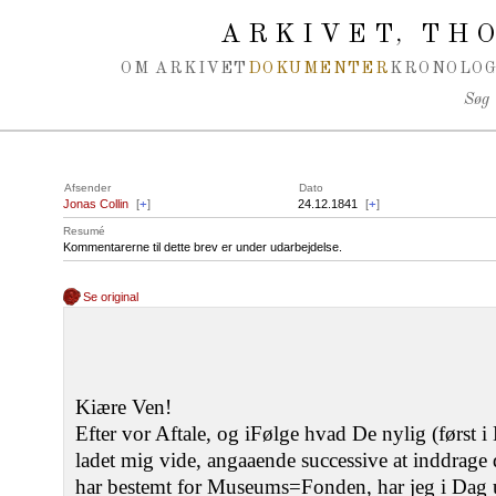
Spring navigation over
ARKIVET
THO
,
OM ARKIVET
DOKUMENTER
KRONOLOG
Søg
Afsender
Dato
Jonas Collin
[
+
]
24.12.1841
[
+
]
Resumé
Kommentarerne til dette brev er under udarbejdelse.
Se original
Kiære Ven!
Efter vor Aftale, og iFølge hvad De nylig (først 
ladet mig vide, angaaende successive at inddra
har bestemt for Museums=Fonden, har jeg i Dag 