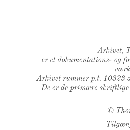
Arkivet,
er et dokumentations- og f
værk,
Arkivet rummer p.t. 10323 d
De er de primære skriftlige
©
Tho
Tilgæn