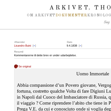
Spring navigation over
ARKIVET
THO
,
OM ARKIVET
DOKUMENTER
KRONOLOG
Søg
Afsender
Dato
Lisandro Buini
[
+
]
9.4.1838
[
+
]
Resumé
Kommentarerne til dette brev er under udarbejdelse.
Se original
Uomo Immortale
Abbia compassione d’un Povero giovane, Vergog
fortuna, costretto qualche Volta di fare Digiuni 
in Napoli dal Cuoco del Imbasciatore di Russia, q
il viaggio ? Come riprendere l’abito che tiene in
Prega V.E. da cui e conosciuto onde si voglia deg