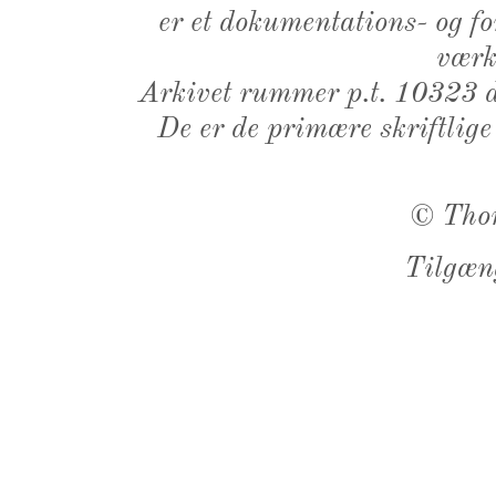
er et dokumentations- og f
værk,
Arkivet rummer p.t. 10323 d
De er de primære skriftlige
©
Tho
Tilgæn