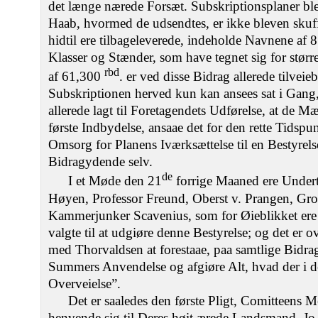
det længe nærede Forsæt. Subskriptionsplaner bl
Haab, hvormed de udsendtes, er ikke bleven skuff
hidtil ere tilbageleverede, indeholde Navnene af 
Klasser og Stænder, som have tegnet sig for stør
rbd
af 61,300
. er ved disse Bidrag allerede tilveie
Subskriptionen herved kun kan ansees sat i Gang
allerede lagt til Foretagendets Udførelse, at de 
første Indbydelse, ansaae det for den rette Tidspu
Omsorg for Planens Iværksættelse til en Bestyrels
Bidragydende selv.
de
I et Møde den 21
forrige Maaned ere Undert
Høyen, Professor Freund, Oberst v. Prangen, Gro
Kammerjunker Scavenius, som for Øieblikket ere
valgte til at udgiøre denne Bestyrelse; og det er o
med Thorvaldsen at forestaae, paa samtlige Bid
Summers Anvendelse og afgiøre Alt, hvad der i
Overveielse”.
Det er saaledes den første Pligt, Comitteens
henvende sig til Deres høit ærede Landsmand. Jo