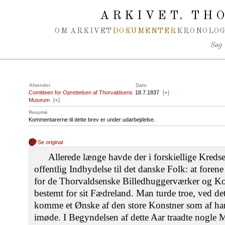
Spring navigation over
ARKIVET
THO
,
OM ARKIVET
DOKUMENTER
KRONOLOG
Søg
Afsender
Dato
Comitteen for Oprettelsen af Thorvaldsens
18.7.1837
[
+
]
Museum
[
+
]
Resumé
Kommentarerne til dette brev er under udarbejdelse.
Se original
Allerede længe havde der i forskiellige Kreds
offentlig Indbydelse til det danske Folk: at foren
for de Thorvaldsenske Billedhuggerværker og Ko
bestemt for sit Fædreland. Man turde troe, ved de
komme et Ønske af den store Konstner som af 
imøde. I Begyndelsen af dette Aar traadte nogle