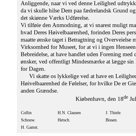
Anliggende, naar vi ved denne Leilighed udtrykk
da vi skulle hilse Dem paa fædrelandsk Grund og
det skiønne Værks Udførelse.
Vi tilføie den Anmodning, at vi snarest muligt ma
hvad Deres Høivelbaarenhed, forinden Deres pers
maatte ønske taget i Betragtning og Overveielse 
Virksomhed for Museet, for at vi i ingen Henseen
Bebreidelse, at have handlet uden Forening med
ønsker, ved offentligt Mindesmærke at lægge sin
for Dagen.
Vi skatte os lykkelige ved at have en Leilighed
Høivelbaarenhed de Følelser, for hvilke De er Gi
anden Grændse.
de
Kiøbenhavn, den 18
Jul
Collin
H.N. Clausen
J. Thiele.
Schouw.
Hetsch.
Bissen.
H. Gamst.