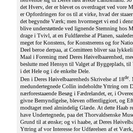
det Hverv, der er blevet os overdraget ved vore Me
er Opfordringen for os til at virke, hvad der staaer
det begyndte Værk; men hvormeget vi end i denne
blive understøttede ved lignende Stemning hos 
drage i Tvivl, at en Fuldførelse af Planen, saaled
meget for Konstens, for Konstnerens og for Nation
Deel beroe derpaa, at Comitteen bliver saa lykkelig
Maal i Forening med Deres Høivelbaarenhed, me
beslutte med Hensyn til Valget af Byggeplads, t
i det Hele og i de enkelte Dele.
de
Den i Deres Høivelbaarenheds Skrivelse af 18
. 
medundertegnede Collin indeholdte Yttring om D
nærforestaaende Besøg i Fædrelandet, er, i Over
givne Bemyndigelse, bleven offentliggiort, og Ef
modtaget med almindelig Glæde. At dette Haab ret
have Undertegnede, paa det Thorvaldsenske Mus
Grund til at ønske; og vi haabe, at Deres Høivelb
Yttring af vor Interesse for Udførelsen af et Værk