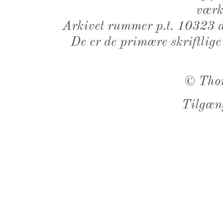
værk,
Arkivet rummer p.t. 10323 d
De er de primære skriftlige
©
Tho
Tilgæn