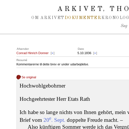
Spring navigation over
ARKIVET
THO
,
OM ARKIVET
DOKUMENTER
KRONOLOG
Søg
Afsender
Dato
Conrad Hinrich Donner
[
+
]
5.10.1836
[
+
]
Resumé
Kommentarerne til dette brev er under udarbejdelse.
Se original
Hochwohlgebohrner
Hochgeehrtester Herr Etats Rath
Ich habe so lange nichts von Ihnen gehört, mein v
e
Brief vom
20
. Sept.
doppelte Freude macht. –
Also künftigen Sommer werde ich das Vergnüg