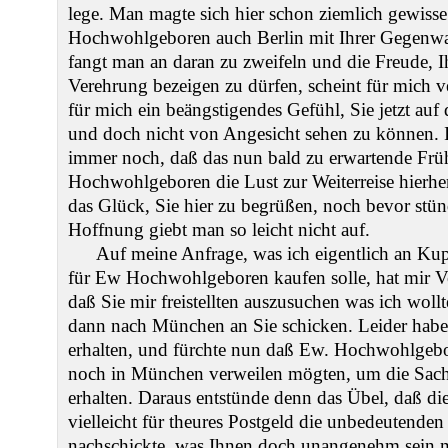
lege. Man magte sich hier schon ziemlich gewiss
Hochwohlgeboren auch Berlin mit Ihrer Gegenwar
fangt man an daran zu zweifeln und die Freude, I
Verehrung bezeigen zu dürfen, scheint für mich v
für mich ein beängstigendes Gefühl, Sie jetzt au
und doch nicht von Angesicht sehen zu können. 
immer noch, daß das nun bald zu erwartende Frühl
Hochwohlgeboren die Lust zur Weiterreise hierhe
das Glück, Sie hier zu begrüßen, noch bevor stün
Hoffnung giebt man so leicht nicht auf.
Auf meine Anfrage, was ich eigentlich an Kup
für Ew Hochwohlgeboren kaufen solle, hat mir V
daß Sie mir freistellten auszusuchen was ich woll
dann nach München an Sie schicken. Leider habe i
erhalten, und fürchte nun daß Ew. Hochwohlgebor
noch in München verweilen mögten, um die Sach
erhalten. Daraus entstünde denn das Übel, daß d
vielleicht für theures Postgeld die unbedeutend
nachschickte, was Ihnen doch unangenehm sein 