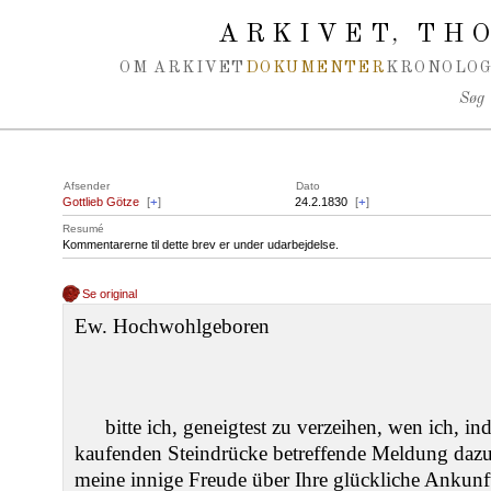
Spring navigation over
ARKIVET
THO
,
OM ARKIVET
DOKUMENTER
KRONOLOG
Søg
Afsender
Dato
Gottlieb Götze
[
+
]
24.2.1830
[
+
]
Resumé
Kommentarerne til dette brev er under udarbejdelse.
Se original
Ew. Hochwohlgeboren
bitte ich, geneigtest zu verzeihen, wen ich, i
kaufenden Steindrücke betreffende Meldung dazu
meine innige Freude über Ihre glückliche Ankun