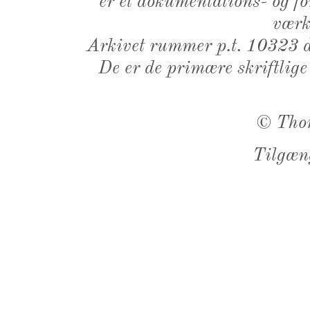
er et dokumentations- og f
værk,
Arkivet rummer p.t. 10323 d
De er de primære skriftlige
©
Tho
Tilgæn