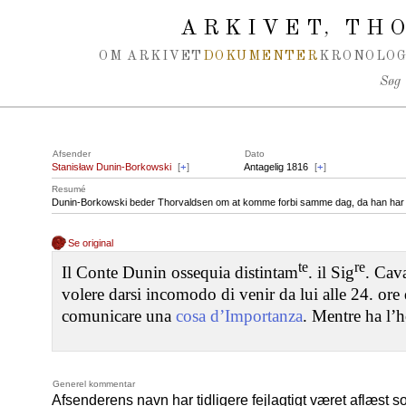
Spring navigation over
ARKIVET
THO
,
OM ARKIVET
DOKUMENTER
KRONOLOG
Søg
Afsender
Dato
Stanisław Dunin-Borkowski
[
+
]
Antagelig 1816
[
+
]
Resumé
Dunin-Borkowski beder Thorvaldsen om at komme forbi samme dag, da han har n
Se original
te
re
Il Conte Dunin ossequia distintam
. il Sig
. Cava
volere darsi incomodo di venir da lui alle 24. ore
comunicare una
cosa d’Importanza
. Mentre ha l’
Generel kommentar
Afsenderens navn har tidligere fejlagtigt været aflæst 