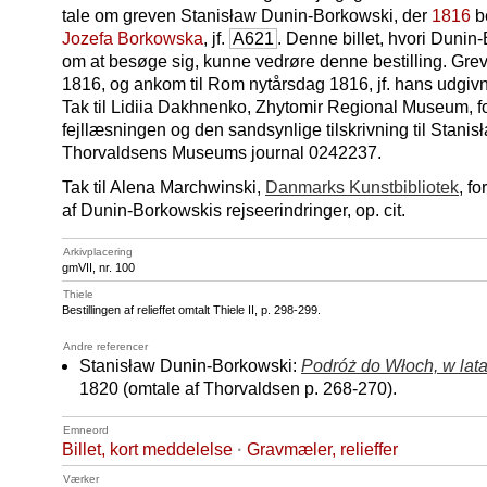
tale om greven Stanisław Dunin-Borkowski, der
1816
be
Jozefa Borkowska
, jf.
A621
. Denne billet, hvori Duni
om at besøge sig, kunne vedrøre denne bestilling. Greve
1816, og ankom til Rom nytårsdag 1816, jf. hans udgivne
Tak til Lidiia Dakhnenko, Zhytomir Regional Museum, 
fejllæsningen og den sandsynlige tilskrivning til Stanis
Thorvaldsens Museums journal 0242237.
Tak til Alena Marchwinski,
Danmarks Kunstbibliotek
, f
af Dunin-Borkowskis rejseerindringer, op. cit.
Arkivplacering
gmVII, nr. 100
Thiele
Bestillingen af relieffet omtalt Thiele II, p. 298-299.
Andre referencer
Stanisław Dunin-Borkowski:
Podróż do Włoch, w lat
1820 (omtale af Thorvaldsen p. 268-270).
Emneord
Billet, kort meddelelse
·
Gravmæler, relieffer
Værker