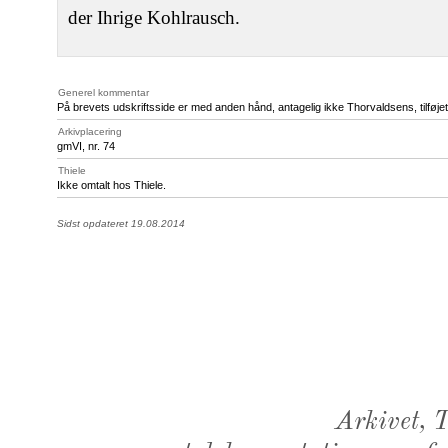
der Ihrige Kohlrausch.
Generel kommentar
På brevets udskriftsside er med anden hånd, antagelig ikke Thorvaldsens, tilføj
Arkivplacering
gmVI, nr. 74
Thiele
Ikke omtalt hos Thiele.
Sidst opdateret 19.08.2014
Arkivet,