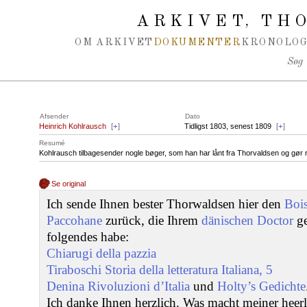
Spring navigation over
ARKIVET
THO
,
OM ARKIVET
DOKUMENTER
KRONOLOG
Søg
Afsender
Dato
Heinrich Kohlrausch
[
+
]
Tidligst 1803, senest 1809
[
+
]
Resumé
Kohlrausch tilbagesender nogle bøger, som han har lånt fra Thorvaldsen og gør 
Se original
Ich sende Ihnen bester Thorwaldsen hier den
Bois
Paccohane
zurück, die Ihrem
dänischen Doctor
ge
folgendes habe:
Chiarugi della pazzia
Tiraboschi Storia della letteratura Italiana, 5
Denina Rivoluzioni d’Italia
und
Holty’s Gedichte
Ich danke Ihnen herzlich. Was macht meiner heer