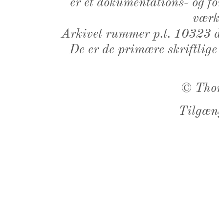
er et dokumentations- og f
værk,
Arkivet rummer p.t. 10323 d
De er de primære skriftlige
©
Tho
Tilgæn