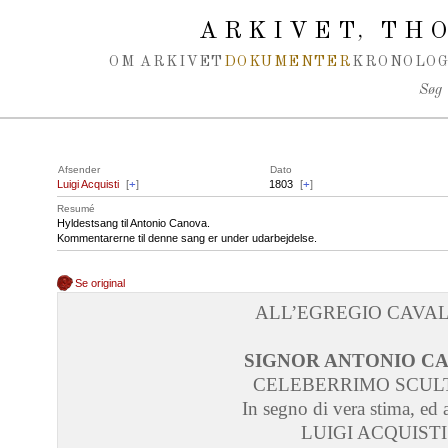
Spring navigation over
ARKIVET
THO
,
OM ARKIVET
DOKUMENTER
KRONOLOG
Søg
Afsender
Dato
Luigi Acquisti
[
+
]
1803
[
+
]
Resumé
Hyldestsang til Antonio Canova.
Kommentarerne til denne sang er under udarbejdelse.
Se original
ALL’EGREGIO CAVAL
SIGNOR ANTONIO C
CELEBERRIMO SCUL
In segno di vera stima, ed 
LUIGI ACQUISTI