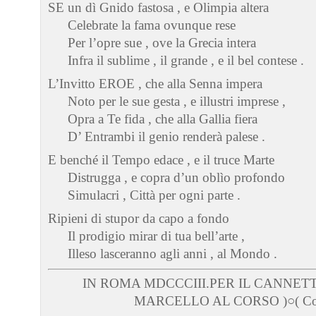
SE un dì Gnido fastosa , e Olimpia altera
Celebrate la fama ovunque rese
Per l’opre sue , ove la Grecia intera
Infra il sublime , il grande , e il bel contese .
L’Invitto EROE , che alla Senna impera
Noto per le sue gesta , e illustri imprese ,
Opra a Te fida , che alla Gallia fiera
D’ Entrambi il genio renderà palese .
E benché il Tempo edace , e il truce Marte
Distrugga , e copra d’un oblìo profondo
Simulacri , Città per ogni parte .
Ripieni di stupor da capo a fondo
Il prodigio mirar di tua bell’arte ,
Illeso lasceranno agli anni , al Mondo .
IN ROMA MDCCCIII.PER IL CANNETT
MARCELLO AL CORSO )○( Con 