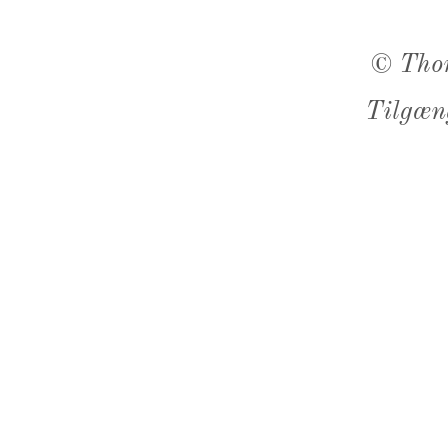
©
Tho
Tilgæn