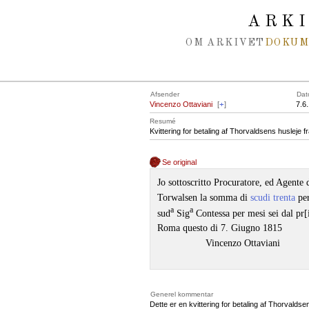
Spring navigation over
ARK
OM ARKIVET
DOKU
Afsender
Dat
Vincenzo Ottaviani
[
+
]
7.6
Resumé
Kvittering for betaling af Thorvaldsens husleje f
Se original
Jo sottoscritto Procuratore, ed Agente d
Torwalsen la somma di
scudi trenta
per
a
a
sud
Sig
Contessa per mesi sei dal pr
Roma questo di 7. Giugno 1815
Vincenzo Ottaviani
Generel kommentar
Dette er en kvittering for betaling af Thorvaldsen