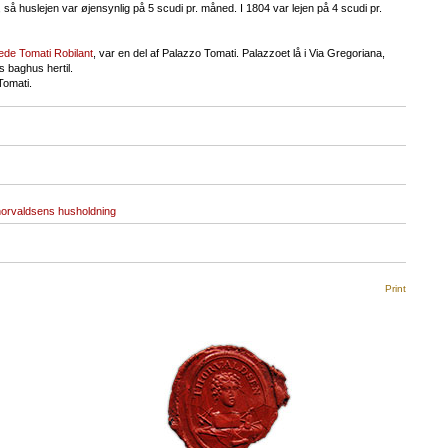
 så huslejen var øjensynlig på 5 scudi pr. måned. I 1804 var lejen på 4 scudi pr.
de Tomati Robilant
, var en del af Palazzo Tomati. Palazzoet lå i Via Gregoriana,
gs baghus hertil.
Tomati.
orvaldsens husholdning
Print