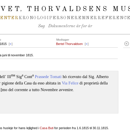
IVET
THORVALDSENS MU
,
MENTER
KRONOLOGI
PERSONER
EMNER
REFERENCE
Søg
Dokumenterne år for år
o
Modtager
.1815
[
+
]
Bertel Thorvaldsen
[
+
]
ra juni til november 1815.
ma
a
a
ell’ Ill
Sig
Cont
Prassede Tomati
hò ricevuto dal Sig. Alberto
 pigione della Casa da esso abitata in
Via Felice
di proprietà della
[i]mo del corrente a tutto Novembre avvenire.
s husleje for hans lejlighed i
Casa Buti
for perioden fra 1.6.1815 til 30.11.1815.