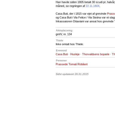
Han havde siden 1805 betalt 30 scudi pr. halvår,
måned, se regningen af
22.11.1804
.
Casa Buti, der i 1815 var ejet af grevinde
Prasse
og Casa Buti i Via Felice / Via Sistina var et sla
Inkassatoren Ottaviani var ansat hos grevinde 
Arkivplacering
gmIV, nr. 134
Thiele
Ikke omtalt hos Thiele.
Emneord
Casa Buti
·
Husleje
·
Thorvaldsens bopæle
·
Th
Personer
Prassede Tomati Robilant
Sidst opdateret 26.01.2015