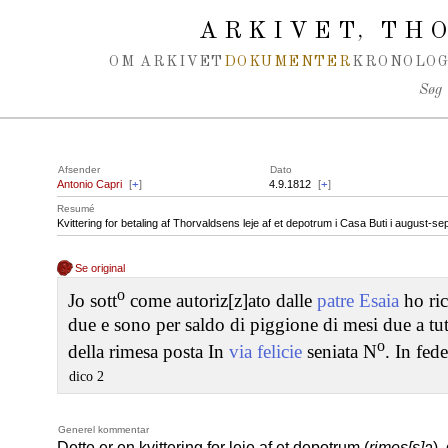
Spring navigation over
ARKIVET
THO
,
OM ARKIVET
DOKUMENTER
KRONOLOG
Søg
Afsender
Dato
Antonio Capri
[
+
]
4.9.1812
[
+
]
Resumé
Kvittering for betaling af Thorvaldsens leje af et depotrum i Casa Buti i august-s
Se original
o
Jo sott
come autoriz[z]ato dalle
patre Esaia
ho ric
due e sono per saldo di piggione di mesi due a tu
o
della rimesa posta In
via felicie
seniata N
. In fed
dico 2
Generel kommentar
Dette er en kvittering for leje af et depotrum (
rimes[s]a
),