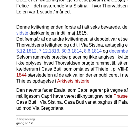
Felice – det nuværende Via Sistina – hvor Thorvaldsens
Lejen var 1 scudo / måned.
Denne kvittering er den første af i alt seks bevarede, 
sidste
dækker lejen indtil maj 1815.
Det fremgår af de andre kvitteringer, at depotet var et 
Thorvaldsens lejlighed og ud til Via Sistina, antagelig 
3.12.1812
,
7.12.1813
,
30.3.1814
,
8.6.1814
og
decembe
Selvom rummets præcise placering ikke angives i kvitte
ikke oplyses, hvad Thorvaldsen brugte rummet til, så er
kælderrum i Casa Buti, som omtales af Thiele I, p. VIII-
1844
størstedelen af de arkivalier, der er publiceret i
Thieles opdagelse i
Arkivets historie
.
Den nævnte fader Esaia, som Capri agerer på vegne af, e
må ligesom Capri have været tilknyttet grevinde
Prasse
Casa Buti i Via Sistina. Casa Buti var et baghus til Pal
ud mod Via Gregoriana.
Arkivplacering
gmIV, nr. 126