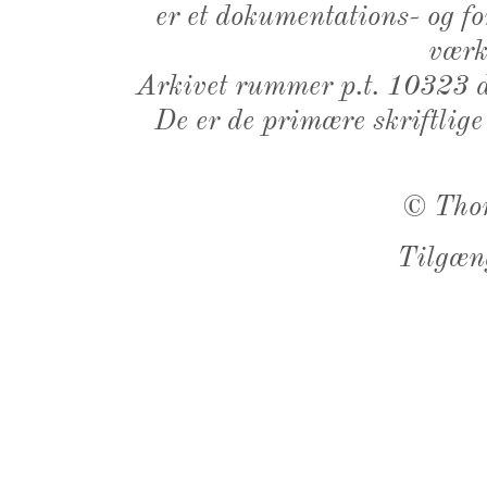
er et dokumentations- og f
værk,
Arkivet rummer p.t. 10323 d
De er de primære skriftlige
©
Tho
Tilgæn