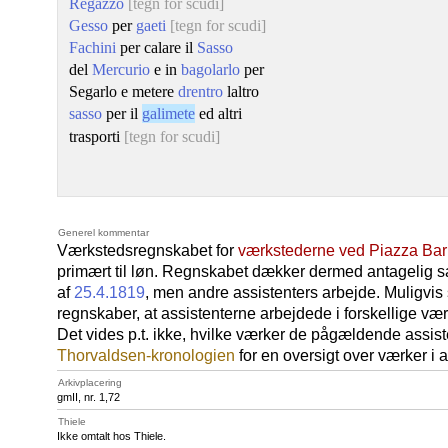
Regazzo
[tegn for scudi]
Gesso
per
gaeti
[tegn for scudi]
Fachini
per calare il
Sasso
del
Mercurio
e in
bagolarlo
per
Segarlo e metere
drentro
laltro
sasso
per il
galimete
ed altri
trasporti
[tegn for scudi]
Generel kommentar
Værkstedsregnskabet for
værkstederne ved Piazza Bar
primært til løn. Regnskabet dækker dermed antagelig
af
25.4.1819
, men andre assistenters arbejde. Muligvis 
regnskaber, at assistenterne arbejdede i forskellige værk
Det vides p.t. ikke, hvilke værker de pågældende assist
Thorvaldsen-kronologien
for en oversigt over værker i
Arkivplacering
gmII, nr. 1,72
Thiele
Ikke omtalt hos Thiele.