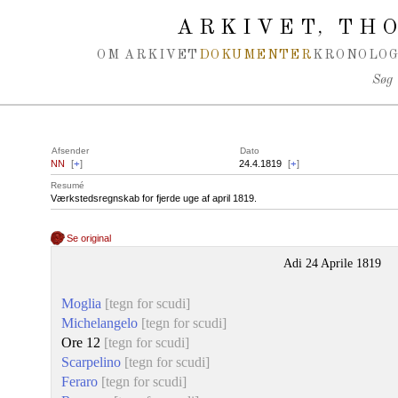
Spring navigation over
ARKIVET
THO
,
OM ARKIVET
DOKUMENTER
KRONOLOG
Søg
Afsender
Dato
NN
[
+
]
24.4.1819
[
+
]
Resumé
Værkstedsregnskab for fjerde uge af april 1819.
Se original
Adi 24 Aprile 1819
Moglia
[tegn for scudi]
Michelangelo
[tegn for scudi]
Ore 12
[tegn for scudi]
Scarpelino
[tegn for scudi]
Feraro
[tegn for scudi]