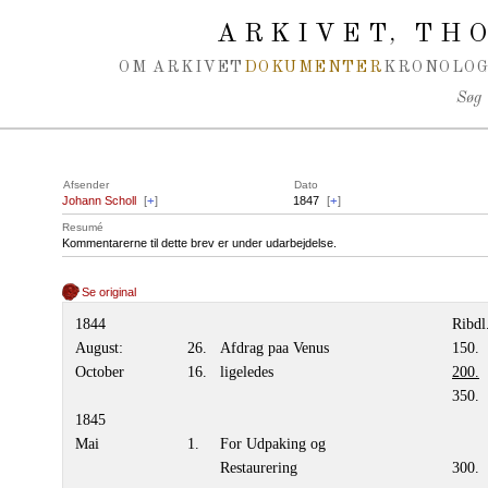
Spring navigation over
ARKIVET
THO
,
OM ARKIVET
DOKUMENTER
KRONOLOG
Søg
Afsender
Dato
Johann Scholl
[
+
]
1847
[
+
]
Resumé
Kommentarerne til dette brev er under udarbejdelse.
Se original
1844
Ribdl
August:
26.
Afdrag paa Venus
150.
October
16.
ligeledes
200.
350.
1845
Mai
1.
For Udpaking og
Restaurering
300.