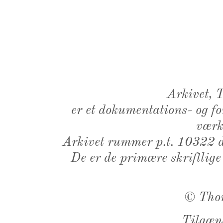
Arkivet,
er et dokumentations- og f
værk,
Arkivet rummer p.t. 10322 d
De er de primære skriftlige
©
Tho
Tilgæn