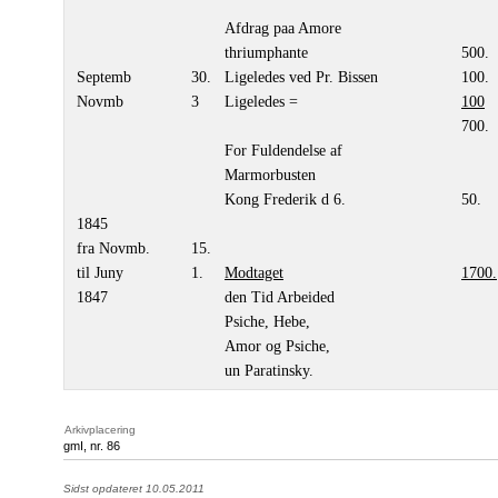
Afdrag paa Amore
thriumphante
500.
Septemb
30.
Ligeledes ved Pr. Bissen
100.
Novmb
3
Ligeledes =
100
700.
For Fuldendelse af
Marmorbusten
Kong Frederik d 6.
50.
1845
fra Novmb.
15.
til Juny
1.
Modtaget
1700.
1847
den Tid Arbeided
Psiche, Hebe,
Amor og Psiche,
un Paratinsky.
Arkivplacering
gmI, nr. 86
Sidst opdateret 10.05.2011