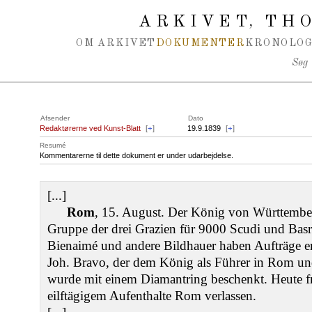
Spring navigation over
ARKIVET
THO
,
OM ARKIVET
DOKUMENTER
KRONOLOG
Søg
Afsender
Dato
Redaktørerne ved Kunst-Blatt
[
+
]
19.9.1839
[
+
]
Resumé
Kommentarerne til dette dokument er under udarbejdelse.
[...]
Rom
, 15. August. Der König von Württember
Gruppe der drei Grazien für 9000 Scudi und Basrel
Bienaimé und andere Bildhauer haben Aufträge erh
Joh. Bravo, der dem König als Führer in Rom u
wurde mit einem Diamantring beschenkt. Heute fr
eilftägigem Aufenthalte Rom verlassen.