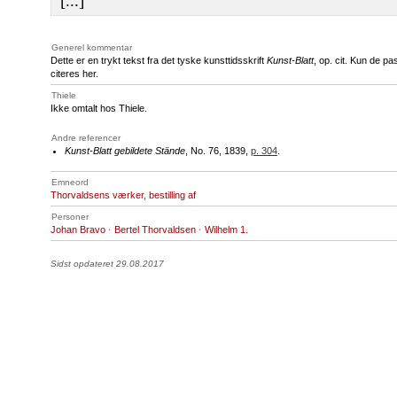
[...]
Generel kommentar
Dette er en trykt tekst fra det tyske kunsttidsskrift
Kunst-Blatt
, op. cit. Kun de p
citeres her.
Thiele
Ikke omtalt hos Thiele.
Andre referencer
Kunst-Blatt gebildete Stände
, No. 76, 1839,
p. 304
.
Emneord
Thorvaldsens værker, bestilling af
Personer
Johan Bravo
·
Bertel Thorvaldsen
·
Wilhelm 1.
Sidst opdateret 29.08.2017