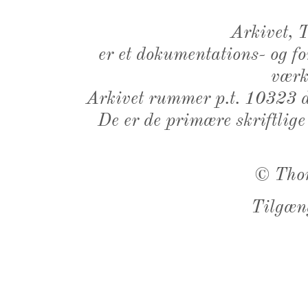
Arkivet,
er et dokumentations- og f
værk,
Arkivet rummer p.t. 10323 d
De er de primære skriftlige
©
Tho
Tilgæn