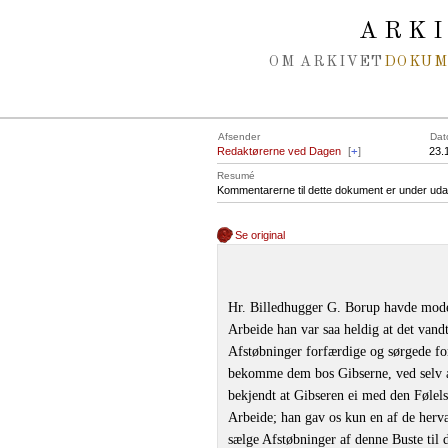
Spring navigation over
ARK
OM ARKIVET
DOKU
Afsender
Dat
Redaktørerne ved Dagen
[
+
]
23.
Resumé
Kommentarerne til dette dokument er under uda
Se original
Hr. Billedhugger G. Borup havde model
Arbeide han var saa heldig at det vand
Afstøbninger forfærdige og sørgede fo
bekomme dem bos Gibserne, ved selv at
bekjendt at Gibseren ei med den Følel
Arbeide; han gav os kun en af de her
sælge Afstøbninger af denne Buste til