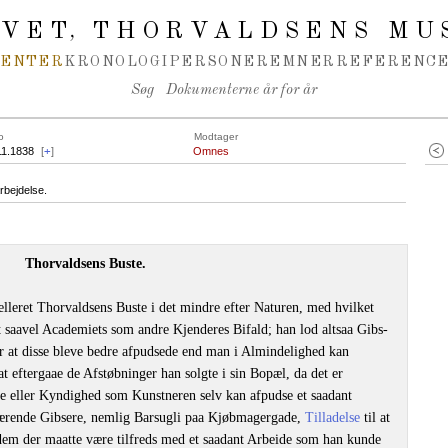
IVET
THORVALDSENS MU
,
MENTER
KRONOLOGI
PERSONER
EMNER
REFERENCE
Søg
Dokumenterne år for år
o
Modtager
11.1838
[
+
]
Omnes
rbejdelse.
Thorvaldsens Buste.
leret Thorvaldsens Buste i det mindre efter Naturen, med hvilket
t saavel Academiets som andre Kjenderes Bifald; han lod altsaa Gibs-
r at disse bleve bedre afpudsede end man i Almindelighed kan
 eftergaae de Afstøbninger han solgte i sin Bopæl, da det er
se eller Kyndighed som Kunstneren selv kan afpudse et saadant
værende Gibsere, nemlig Barsugli paa Kjøbmagergade,
Tilladelse
til at
 dem der maatte være tilfreds med et saadant Arbeide som han kunde