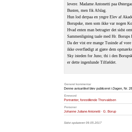
levere. Madame Antonetti paa Østergade
Busten, men fik Afslag.
Hun lod derpaa en yngre Elev af Akad
Borupske, men som ikke var nogen Kop
Hvad enten man betragter det sidst om
Sammenligning taale med Hr. Borups Bu
Da der vist ere mange Tusinde af vore
ikke overflødigt at gjøre dem opmærk
Sky isteden for Juno; thi i den Borup
er dette ingenlunde Tilfældet.
Generel kommentar
Denne avisartikel blev publiceret i
Dagen
, Nr. 2
Emneord
Portrætter, forestillende Thorvaldsen
Personer
Johanne Juliane Antonetti
·
G. Borup
Sidst opdateret 09.05.2017