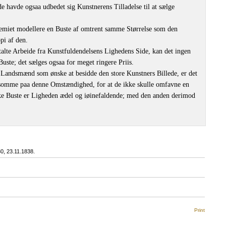
 havde ogsaa udbedet sig Kunstnerens Tilladelse til at sælge
emiet modellere en Buste af omtrent samme Størrelse som den
i af den.
talte Arbeide fra Kunstfuldendelsens Lighedens Side, kan det ingen
ste; det sælges ogsaa for meget ringere Priis.
 Landsmænd som ønske at besidde den store Kunstners Billede, er det
somme paa denne Omstændighed, for at de ikke skulle omfavne en
ske Buste er Ligheden ædel og iøinefaldende; med den anden derimod
80, 23.11.1838.
Print