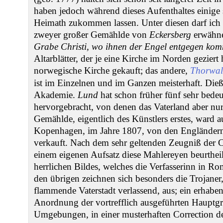
haben jedoch während dieses Aufenthaltes einige
Heimath zukommen lassen. Unter diesen darf ich
zweyer großer Gemählde von
Eckersberg
erwähne
Grabe Christi, wo ihnen der Engel entgegen ko
Altarblätter, der je eine Kirche im Norden geziert 
norwegische Kirche gekauft; das andere,
Thorwal
ist im Einzelnen und im Ganzen meisterhaft. Die
Akademie.
Lund
hat schon früher fünf sehr bed
hervorgebracht, von denen das Vaterland aber nur 
Gemählde, eigentlich des Künstlers erstes, ward 
Kopenhagen, im Jahre 1807, von den Englände
verkauft. Nach dem sehr geltenden Zeugniß der 
einem eigenen Aufsatz diese Mahlereyen beurtheilt 
herrlichen Bildes, welches die Verfasserinn in Ro
den übrigen zeichnen sich besonders die Trojaner
flammende Vaterstadt verlassend, aus; ein erhabe
Anordnung der vortrefflich ausgeführten Hauptgr
Umgebungen, in einer musterhaften Correction de