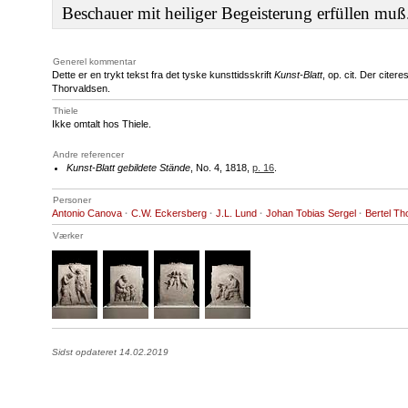
Beschauer mit heiliger Begeisterung erfüllen mu
Generel kommentar
Dette er en trykt tekst fra det tyske kunsttidsskrift
Kunst-Blatt
, op. cit. Der citer
Thorvaldsen.
Thiele
Ikke omtalt hos Thiele.
Andre referencer
Kunst-Blatt gebildete Stände
, No. 4, 1818,
p. 16
.
Personer
Antonio Canova
·
C.W. Eckersberg
·
J.L. Lund
·
Johan Tobias Sergel
·
Bertel Th
Værker
Sidst opdateret 14.02.2019