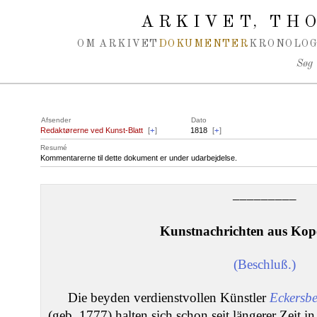
Spring navigation over
ARKIVET
THO
,
OM ARKIVET
DOKUMENTER
KRONOLOG
Søg
Afsender
Dato
Redaktørerne ved Kunst-Blatt
[
+
]
1818
[
+
]
Resumé
Kommentarerne til dette dokument er under udarbejdelse.
–––––––––
Kunstnachrichten aus Kop
(Beschluß.)
Die beyden verdienstvollen Künstler
Eckersb
(geb. 1777) halten sich schon seit längerer Zeit in