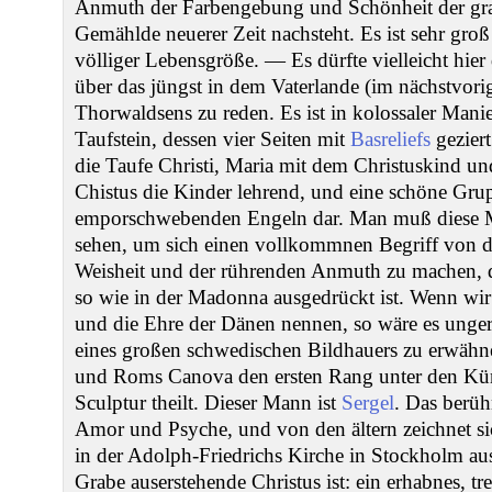
Anmuth der Farbengebung und Schönheit der gr
Gemählde neuerer Zeit nachsteht. Es ist sehr groß
völliger Lebensgröße. — Es dürfte vielleicht hier 
über das jüngst in dem Vaterlande (im nächstvo
Thorwaldsens zu reden. Es ist in kolossaler Manie
Taufstein, dessen vier Seiten mit
Basreliefs
geziert
die Taufe Christi, Maria mit dem Christuskind u
Chistus die Kinder lehrend, und eine schöne Gru
emporschwebenden Engeln dar. Man muß diese Me
sehen, um sich einen vollkommnen Begriff von d
Weisheit und der rührenden Anmuth zu machen, d
so wie in der Madonna ausgedrückt ist. Wenn wir
und die Ehre der Dänen nennen, so wäre es ungere
eines großen schwedischen Bildhauers zu erwähn
und Roms Canova den ersten Rang unter den Kün
Sculptur theilt. Dieser Mann ist
Sergel
. Das berüh
Amor und Psyche, und von den ältern zeichnet s
in der Adolph-Friedrichs Kirche in Stockholm au
Grabe auserstehende Christus ist: ein erhabnes, tr