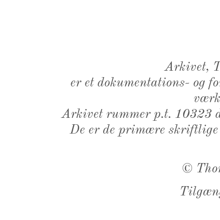
Arkivet,
er et dokumentations- og f
værk,
Arkivet rummer p.t. 10323 d
De er de primære skriftlige
©
Tho
Tilgæn