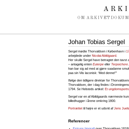
Spring navigation over
ARK
OM ARKIVET
DOKU
Johan Tobias Sergel
Sergel mødte Thorvaldsen i København i
1
arbejdede under
Nicolai Abildgaard
.
Her skulle Sergel have betragtet den tavst
– antagelig enten
Euterpe
eller
Terpsichore
han bar sig ad med at gjøre saadanne smu
paa sin Viis laconisk: ‘Med denne!’”
Ifølge den tidligere direktør for Thorvalds
Thorvaldsen, der i dag findes i Dronningens
1794. Se Helsteds artikel:
Et ungdomsportr
Sergel var en af Abildgaards nærmeste ku
billedhugger i årene omkring 1800.
Portrættet
til højre er et udsnit af
Jens Juel
Referencer
Estrups biografi
over Thorvaldsen 1818/