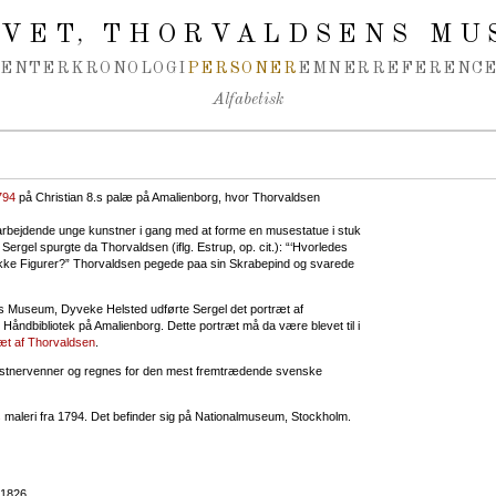
IVET
THORVALDSENS MU
,
MENTER
KRONOLOGI
PERSONER
EMNER
REFERENCE
Alfabetisk
794
på Christian 8.s palæ på Amalienborg, hvor Thorvaldsen
 arbejdende unge kunstner i gang med at forme en musestatue i stuk
. Sergel spurgte da Thorvaldsen (iflg. Estrup, op. cit.): “‘Hvorledes
kke Figurer?” Thorvaldsen pegede paa sin Skrabepind og svarede
ens Museum, Dyveke Helsted udførte Sergel det portræt af
 Håndbibliotek på Amalienborg. Dette portræt må da være blevet til i
æt af Thorvaldsen
.
nstnervenner og regnes for den mest fremtrædende svenske
s
maleri fra 1794. Det befinder sig på Nationalmuseum, Stockholm.
1826.