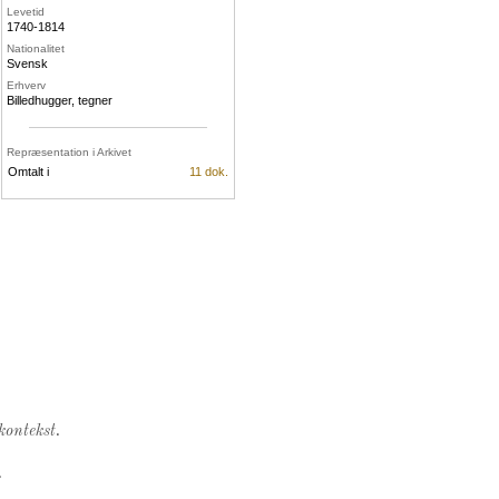
Levetid
1740-1814
Nationalitet
Svensk
Erhverv
Billedhugger, tegner
Repræsentation i Arkivet
Omtalt i
11 dok.
kontekst.
.