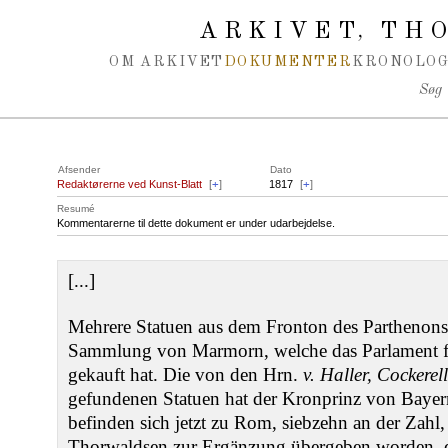
Spring navigation over
ARKIVET
THO
,
OM ARKIVET
DOKUMENTER
KRONOLOG
Søg
Afsender
Dato
Redaktørerne ved Kunst-Blatt
[
+
]
1817
[
+
]
Resumé
Kommentarerne til dette dokument er under udarbejdelse.
[...]
Mehrere Statuen aus dem Fronton des Parthenons
Sammlung von Marmorn, welche das Parlament fü
gekauft hat. Die von den Hrn.
v. Haller, Cockerel
gefundenen Statuen hat der Kronprinz von Bayer
befinden sich jetzt zu Rom, siebzehn an der Zahl
Thorwaldsen zur Ergänzung übergeben worden, de