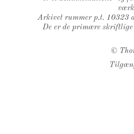
værk,
Arkivet rummer p.t. 10323 d
De er de primære skriftlige
©
Tho
Tilgæn