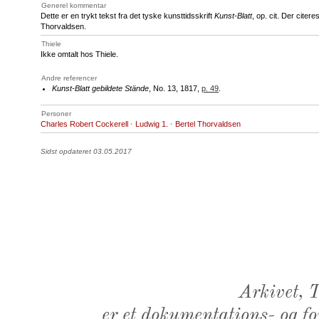
Generel kommentar
Dette er en trykt tekst fra det tyske kunsttidsskrift
Kunst-Blatt
, op. cit. Der citer
Thorvaldsen.
Thiele
Ikke omtalt hos Thiele.
Andre referencer
Kunst-Blatt gebildete Stände
, No. 13, 1817,
p. 49
.
Personer
Charles Robert Cockerell
·
Ludwig 1.
·
Bertel Thorvaldsen
Sidst opdateret 03.05.2017
Arkivet,
er et dokumentations- og f