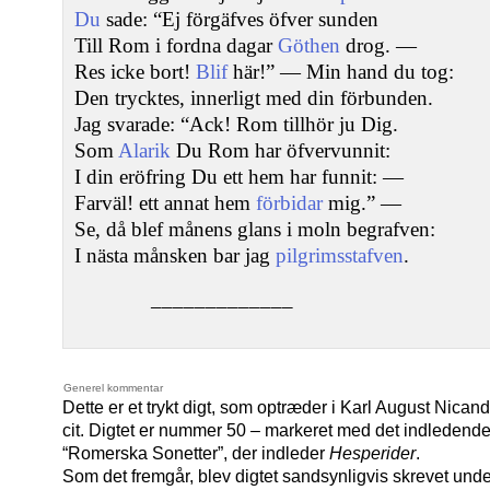
Du
sade: “Ej förgäfves öfver sunden
Till Rom i fordna dagar
Göthen
drog. —
Res icke bort!
Blif
här!” — Min hand du tog:
Den trycktes, innerligt med din förbunden.
Jag svarade: “Ack! Rom tillhör ju Dig.
Som
Alarik
Du Rom har öfvervunnit:
I din eröfring Du ett hem har funnit: —
Farväl! ett annat hem
förbidar
mig.” —
Se, då blef månens glans i moln begrafven:
I nästa månsken bar jag
pilgrimsstafven
.
–––––––––––––
Generel kommentar
Dette er et trykt digt, som optræder i Karl August Nica
cit. Digtet er nummer 50 – markeret med det indledende
“Romerska Sonetter”, der indleder
Hesperider
.
Som det fremgår, blev digtet sandsynligvis skrevet un