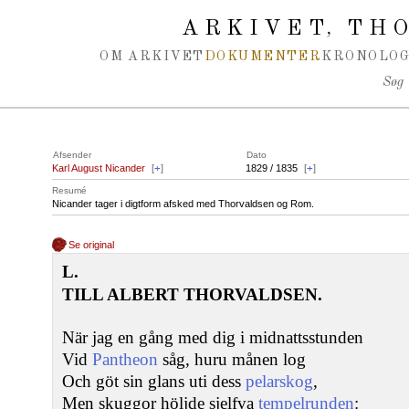
Spring navigation over
ARKIVET
THO
,
OM ARKIVET
DOKUMENTER
KRONOLOG
Søg
Afsender
Dato
Karl August Nicander
[
+
]
1829 / 1835
[
+
]
Resumé
Nicander tager i digtform afsked med Thorvaldsen og Rom.
Se original
L.
TILL ALBERT THORVALDSEN.
När jag en gång med dig i midnattsstunden
Vid
Pantheon
såg, huru månen log
Och göt sin glans uti dess
pelarskog
,
Men skuggor höljde sjelfva
tempelrunden
: