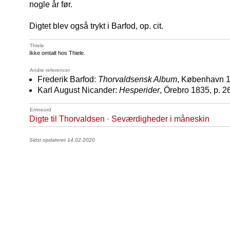
nogle år før.
Digtet blev også trykt i Barfod, op. cit.
Thiele
Ikke omtalt hos Thiele.
Andre referencer
Frederik Barfod:
Thorvaldsensk Album
, København 1
Karl August Nicander:
Hesperider
, Örebro 1835, p. 2
Emneord
Digte til Thorvaldsen
·
Seværdigheder i måneskin
Sidst opdateret 14.02.2020