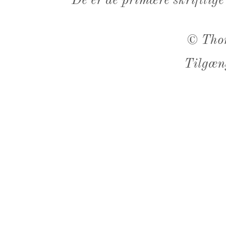
De er de primære skriftlige
©
Tho
Tilgæn