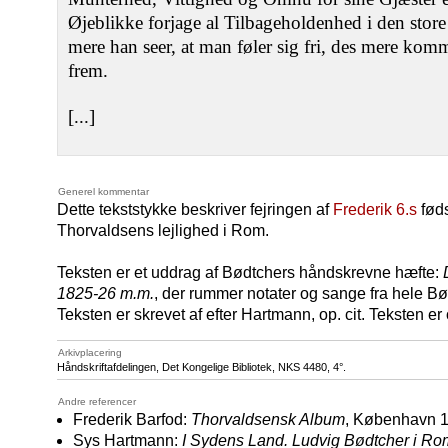
Øjeblikke forjage al Tilbageholdenhed i den sto
mere han seer, at man føler sig fri, des mere kom
frem.
[...]
Generel kommentar
Dette tekststykke beskriver fejringen af
Frederik 6.s
fød
Thorvaldsens lejlighed i Rom.
Teksten er et uddrag af Bødtchers håndskrevne hæfte:
1825-26 m.m.
, der rummer notater og sange fra hele 
Teksten er skrevet af efter Hartmann, op. cit. Teksten er o
Arkivplacering
Håndskriftafdelingen, Det Kongelige Bibliotek,
NKS 4480
, 4°.
Andre referencer
Frederik Barfod:
Thorvaldsensk Album
, København 1
Sys Hartmann:
I Sydens Land. Ludvig Bødtcher i Ro