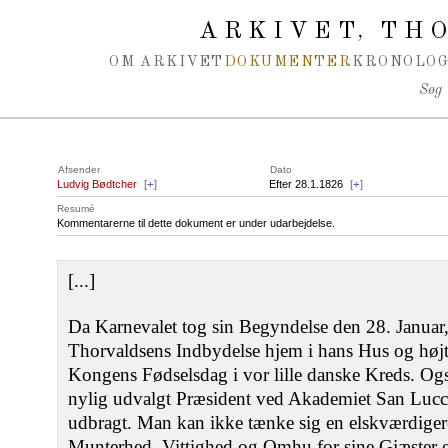
Spring navigation over
ARKIVET
THO
,
OM ARKIVET
DOKUMENTER
KRONOLOG
Søg
Afsender
Dato
Ludvig Bødtcher
[
+
]
Efter 28.1.1826
[
+
]
Resumé
Kommentarerne til dette dokument er under udarbejdelse.
[...]
Da Karnevalet tog sin Begyndelse den 28. Januar,
Thorvaldsens Indbydelse hjem i hans Hus og højt
Kongens Fødselsdag i vor lille danske Kreds. O
nylig udvalgt Præsident ved Akademiet San Lucc
udbragt. Man kan ikke tænke sig en elskværdige
Munterhed, Vittighed og Omhu for sine Gjæster er