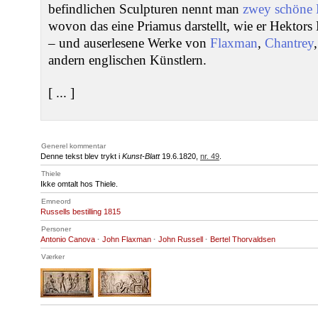
befindlichen Sculpturen nennt man
zwey schöne B
wovon das eine Priamus darstellt, wie er Hektors 
– und auserlesene Werke von
Flaxman
,
Chantrey
andern englischen Künstlern.
[ ... ]
Generel kommentar
Denne tekst blev trykt i
Kunst-Blatt
19.6.1820,
nr. 49
.
Thiele
Ikke omtalt hos Thiele.
Emneord
Russells bestilling 1815
Personer
Antonio Canova
·
John Flaxman
·
John Russell
·
Bertel Thorvaldsen
Værker