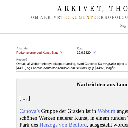
Spring navigation over
ARKIVET
THO
,
OM ARKIVET
DOKUMENTER
KRONOLOG
Søg
Afsender
Dato
Redaktørerne ved Kunst-Blatt
[
+
]
19.6.1820
[
+
]
Resumé
Omtale af Woburn Abbeys skulptursamling, hvori Canovas
De tre gratier
og to af
A490
, og
Priamos bønfalder Achilleus om Hektors lig
, jf.
A492
, indgår.
Nachrichten aus Lon
[ ... ]
Canova’s
Gruppe der Grazien ist in
Woburn
ange
schönen Werken neuerer Kunst, in einem runden 
Park des
Herzogs von Bedford
, ausgestellt word