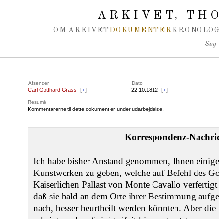
Spring navigation over
ARKIVET
THO
,
OM ARKIVET
DOKUMENTER
KRONOLOG
Søg
Afsender
Dato
Carl Gotthard Grass
[
+
]
22.10.1812
[
+
]
Resumé
Kommentarerne til dette dokument er under udarbejdelse.
Korrespondenz-Nachric
Ich habe bisher Anstand genommen, Ihnen einige
Kunstwerken zu geben, welche auf Befehl des G
Kaiserlichen Pallast von Monte Cavallo verfertigt 
daß sie bald an dem Orte ihrer Bestimmung aufges
nach, besser beurtheilt werden könnten. Aber die