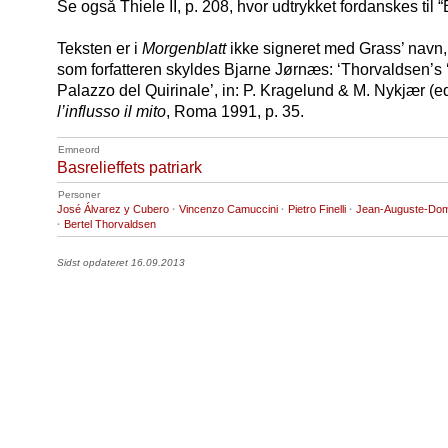
Se også Thiele II, p. 208, hvor udtrykket fordanskes til “
Teksten er i
Morgenblatt
ikke signeret med Grass’ navn,
som forfatteren skyldes Bjarne Jørnæs: ‘Thorvaldsen’s 
Palazzo del Quirinale’, in: P. Kragelund & M. Nykjær (e
l’influsso il mito
, Roma 1991, p. 35.
Emneord
Basrelieffets patriark
Personer
José Álvarez y Cubero
·
Vincenzo Camuccini
·
Pietro Finelli
·
Jean-Auguste-Dom
·
Bertel Thorvaldsen
Sidst opdateret 16.09.2013