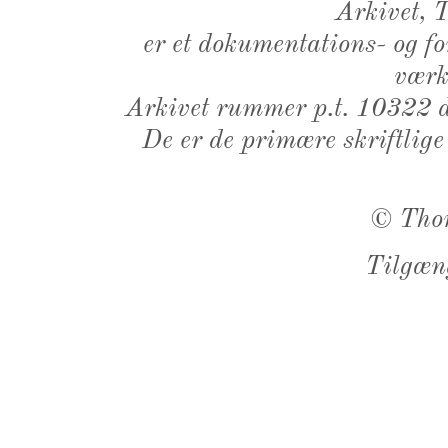
Arkivet,
er et dokumentations- og f
værk,
Arkivet rummer p.t. 10322 d
De er de primære skriftlige
©
Tho
Tilgæn