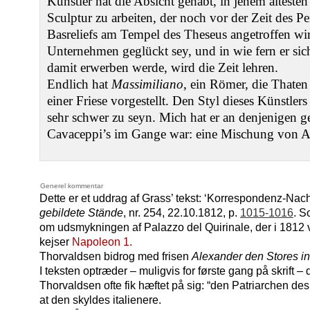
Künstler hat die Absicht gehabt, in jenem ältesten
Sculptur zu arbeiten, der noch vor der Zeit des Pe
Basreliefs am Tempel des Theseus angetroffen wir
Unternehmen geglückt sey, und in wie fern er si
damit erwerben werde, wird die Zeit lehren.
Endlich hat
Massimiliano
, ein Römer, die Thate
einer Friese vorgestellt. Den Styl dieses Künstler
sehr schwer zu seyn. Mich hat er an denjenigen g
Cavaceppi’s im Gange war: eine Mischung von
Generel kommentar
Dette er et uddrag af Grass’ tekst: ‘Korrespondenz-Nach
gebildete Stände
, nr. 254, 22.10.1812, p.
1015-1016
. S
om udsmykningen af Palazzo del Quirinale, der i 1812 v
kejser
Napoleon 1.
Thorvaldsen bidrog med frisen
Alexander den Stores in
I teksten optræder – muligvis for første gang på skrift
Thorvaldsen ofte fik hæftet på sig: “den Patriarchen de
at den skyldes italienere.