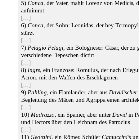
5)
Conca
, der Vater, mahlt Lorenz von Medicis, d
aufnimmt
[…]
6)
Conca
, der Sohn: Leonidas, der bey Termopy
stürzt
[…]
7)
Pelagio Pelagi
, ein Bologneser: Cäsar, der zu 
verschiedene Depeschen dictirt
[…]
8)
Ingre
, ein Franzose: Romulus, der nach Erlegu
Acron, mit den Waffen des Erschlagenen
[…]
9)
Pahling
, ein Flamländer, aber aus
David’scher
Begleitung des Mäcen und Agrippa einen architek
[…]
10)
Madrazzo
, ein Spanier, aber unter
David
in Pa
und Hectors über den Leichnam des Patroclus
[…]
11)
Georgini
, ein Römer, Schüler
Camuccini’s
u