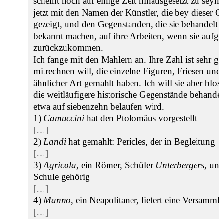
scheint noch auf einige Zeit hinausgesetzt zu seyn
jetzt mit den Namen der Künstler, die bey dieser 
gezeigt, und den Gegenständen, die sie behandel
bekannt machen, auf ihre Arbeiten, wenn sie aufg
zurückzukommen.
Ich fange mit den Mahlern an. Ihre Zahl ist sehr 
mitrechnen will, die einzelne Figuren, Friesen u
ähnlicher Art gemahlt haben. Ich will sie aber bl
die weitläufigere historische Gegenstände behand
etwa auf siebenzehn belaufen wird.
1)
Camuccini
hat den Ptolomäus vorgestellt
[…]
2)
Landi
hat gemahlt: Pericles, der in Begleitung
[…]
3)
Agricola
, ein Römer, Schüler
Unterbergers
, u
Schule gehörig
[…]
4)
Manno
, ein Neapolitaner, liefert eine Versamm
[…]