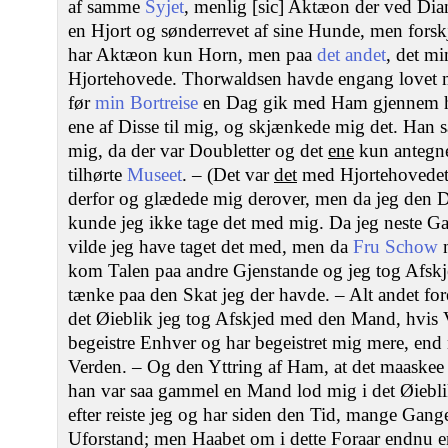
af samme
Syjet
, menlig [sic] Aktæon der ved Dian
en Hjort og sønderrevet af sine Hunde, men forsk
har Aktæon kun Horn, men paa
det andet
, det mi
Hjortehovede. Thorwaldsen havde engang lovet mi
før
min Bortreise
en Dag gik med Ham gjennem ha
ene af Disse til mig, og skjænkede mig det. Han 
mig, da der var Doubletter og det
ene
kun antegne
tilhørte
Museet
. – (Det var
det
med Hjortehovedet
derfor og glædede mig derover, men da jeg den D
kunde jeg ikke tage det med mig. Da jeg neste Ga
vilde jeg have taget det med, men da
Fru Schow
n
kom Talen paa andre Gjenstande og jeg tog Afsk
tænke paa den Skat jeg der havde. – Alt andet f
det Øieblik jeg tog Afskjed med den Mand, hvis
begeistre Enhver og har begeistret mig mere, end
Verden. – Og den Yttring af Ham, at det maaskee 
han var saa gammel en Mand lod mig i det Øiebl
efter reiste jeg og har siden den Tid, mange Gang
Uforstand; men Haabet om i dette Foraar endnu en