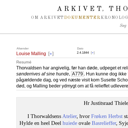
Spring navigation over
ARKIVET
THO
,
OM ARKIVET
DOKUMENTER
KRONOLOG
Søg
Afsender
Dato
+
2.4.1844
[
+
]
Louise Malling
[
]
Resumé
Thorvaldsen har angivelig, før han døde, udpeget et relie
sønderrives af sine hunde
,
A779
. Hun kunne dog ikke 
pågældende dag, og ved næste visit kom Susette Schou
død, og Malling beder ydmygt om at få relieffet udlever
Hr Justitsraad Thiele
I Thorwaldsens
Atelier
, hvor
Frøken Herbst
st
Hylde en heel Deel
huiede
ovale
Basrelieffer
, Syj