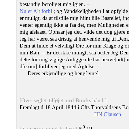
bestandig beroliget mig igjen. –
Nu er Alt forbi
; og Vandskeligheden i at opfyld
er muligt, da at tilstille mig hiint lille Basrelief,
venter egentlig ikke at faa det, men Muligheden e
mig afslaaet. Opnaar jeg det, vilde det dog gjøre
Jeg har været saa dristig at henvende mig til Dem
Dem at finde et velvilligt Øre for min Klage og o
min Bøn. – Er det ikke muligt, saa beder Jeg Dem i
dette for mig vigtige Anliggende har henve[ndt] 
d[erom] forbliver jeg med Agtelse
Deres erkjendlige og heng[ivne]
[Over seglet, tilføjet med Brocks hånd:]
Fremlagt d 18 April 1844 i Cfts Thorvaldsens Bo
HN Clausen
0
[til venstre for udskriften:]
N
19