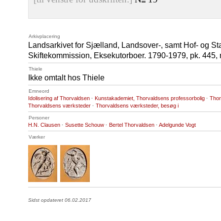
Arkivplacering
Landsarkivet for Sjælland, Landsover-, samt Hof- og S
Skiftekommission, Eksekutorboer. 1790-1979, pk. 445, n
Thiele
Ikke omtalt hos Thiele
Emneord
Idolisering af Thorvaldsen
·
Kunstakademiet, Thorvaldsens professorbolig
·
Thor
Thorvaldsens værksteder
·
Thorvaldsens værksteder, besøg i
Personer
H.N. Clausen
·
Susette Schouw
·
Bertel Thorvaldsen
·
Adelgunde Vogt
Værker
Sidst opdateret 06.02.2017