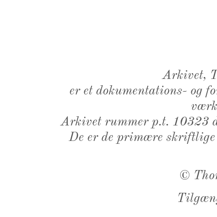
Arkivet,
er et dokumentations- og f
værk,
Arkivet rummer p.t. 10323 d
De er de primære skriftlige
©
Tho
Tilgæn