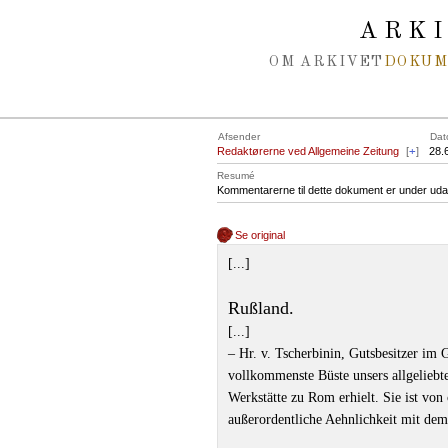
Spring navigation over
ARK
OM ARKIVET
DOKU
Afsender
Dat
Redaktørerne ved Allgemeine Zeitung
[
+
]
28.
Resumé
Kommentarerne til dette dokument er under uda
Se original
[...]
Rußland.
[...]
– Hr. v. Tscherbinin, Gutsbesitzer im
vollkommenste Büste unsers allgeliebt
Werkstätte zu Rom erhielt. Sie ist vo
außerordentliche Aehnlichkeit mit dem