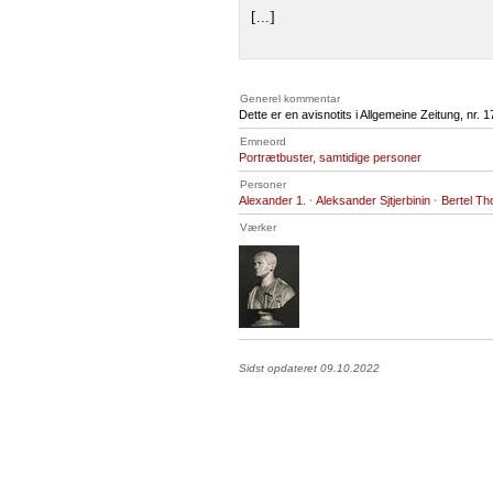
[...]
Generel kommentar
Dette er en avisnotits i Allgemeine Zeitung, nr.
Emneord
Portrætbuster, samtidige personer
Personer
Alexander 1.
·
Aleksander Sjtjerbinin
·
Bertel Th
Værker
Sidst opdateret 09.10.2022