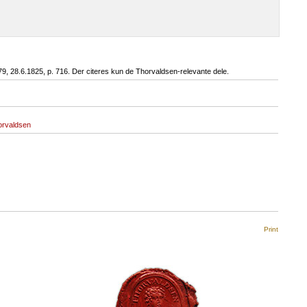
 179, 28.6.1825, p. 716. Der citeres kun de Thorvaldsen-relevante dele.
orvaldsen
Print