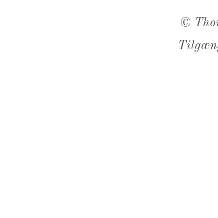
©
Tho
Tilgæn