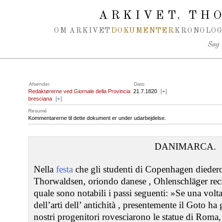
Spring navigation over
ARKIVET
THO
,
OM ARKIVET
DOKUMENTER
KRONOLOG
Søg
Afsender
Dato
Redaktørerne ved Giornale della Provincia
21.7.1820
[
+
]
bresciana
[
+
]
Resumé
Kommentarerne til dette dokument er under udarbejdelse.
DANIMARCA.
Nella
festa
che gli studenti di Copenhagen diedero
Thorwaldsen, oriondo danese , Ohlenschläger rec
quale sono notabili i passi seguenti: »Se una volt
dell’arti dell’ antichità , presentemente il Goto ha g
nostri progenitori rovesciarono le statue di Roma