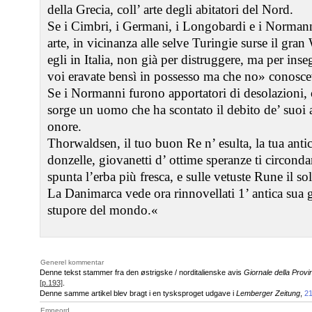
della Grecia, coll’ arte degli abitatori del Nord.
Se i Cimbri, i Germani, i Longobardi e i Normann
arte, in vicinanza alle selve Turingie surse il gr
egli in Italia, non già per distruggere, ma per in
voi eravate bensì in possesso ma che no» conosce
Se i Normanni furono apportatori di desolazioni,
sorge un uomo che ha scontato il debito de’ suoi a
onore.
Thorwaldsen, il tuo buon Re n’ esulta, la tua antica
donzelle, giovanetti d’ ottime speranze ti circonda
spunta l’erba più fresca, e sulle vetuste Rune il so
La Danimarca vede ora rinnovellati 1’ antica sua 
stupore del mondo.«
Generel kommentar
Denne tekst stammer fra den østrigske / norditalienske avis
Giornale della Prov
[p.193]
.
Denne samme artikel blev bragt i en tysksproget udgave i
Lemberger Zeitung
,
21
Emneord