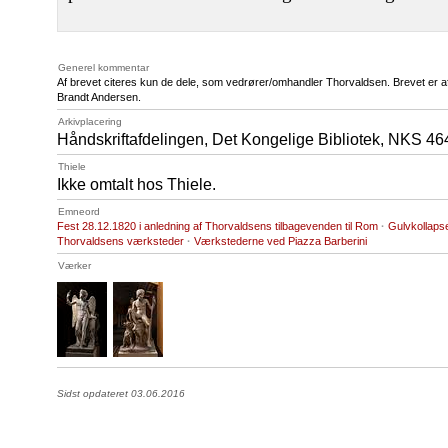
Generel kommentar
Af brevet citeres kun de dele, som vedrører/omhandler Thorvaldsen. Brevet er afskr
Brandt Andersen.
Arkivplacering
Håndskriftafdelingen, Det Kongelige Bibliotek,
NKS 46
Thiele
Ikke omtalt hos Thiele.
Emneord
Fest 28.12.1820 i anledning af Thorvaldsens tilbagevenden til Rom
·
Gulvkollaps
Thorvaldsens værksteder
·
Værkstederne ved Piazza Barberini
Værker
Sidst opdateret 03.06.2016