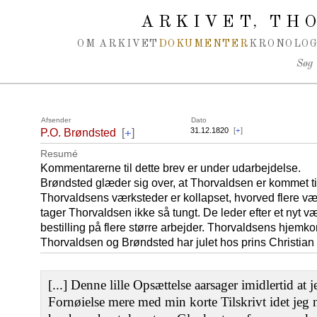
Spring navigation over
ARKIVET
THO
,
OM ARKIVET
DOKUMENTER
KRONOLOG
Søg
Afsender
Dato
+
31.12.1820
[
+
]
P.O. Brøndsted
[
]
Resumé
Kommentarerne til dette brev er under udarbejdelse.
Brøndsted glæder sig over, at Thorvaldsen er kommet til
Thorvaldsens værksteder er kollapset, hvorved flere væ
tager Thorvaldsen ikke så tungt. De leder efter et nyt v
bestilling på flere større arbejder. Thorvaldsens hjemkom
Thorvaldsen og Brøndsted har julet hos prins Christia
[...] Denne lille Opsættelse aarsager imidlertid at
Fornøielse mere med min korte Tilskrivt idet jeg n