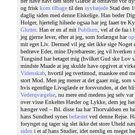
her have havt den store Glæde at omfavne vor d
og frisk
kom tilbage
til den
syvhøjede
Stad den 1
daglig siden med denne Elskelige. Han beder Di
Holger, hjertelig hilsede ogsaa har jeg faaet tre 
Glutter
. Han er en af mit
Publium
, vel af de faa 
jeg gjerne lever, efter at jeg, som forlængst har
op
mit eget Liv. Dermed vil jeg slet ikke sige Noget
bedrøve Eder, mine Dyrebareste; jeg vil hverken 
Tungsind har betaget mig (hvilket Gud ske Lov slet
mindste Maade at jeg skulde have opgivet at vir
Videnskab
, hvortil jeg tvertimod, maaskee end m
stort Mod. Men jeg mener at det gaaer mig, som
hvis egentlige Livsglæde er forsvunden, at det bl
Vederqvægelse
, nu mere end medens jeg selv var 
over visse Enkeltes Hæder og Lykke, dem jeg høf
hænger ved – Ibl. disse faa har Thorvaldsen en hø
hans Sundhed synes
befæstet
ved denne Rejse. H
forynget og tager sig slet ikke det store Uheld n
siden
i et af hans Studier, idet nemlig en meget