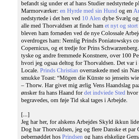
befandt sig under et af hans Studier nedstyrtede 
Marmorværker:
en Hyrde med sin Hund
og en
A
nedstyrtede i det hen ved
10 Alen
dybe Svælg og 
alle med Thorvaldsen at finde ham
et nyt og stor
bleven ham fornøden ved de nye Colossale Arbe
overdroges ham: Nemlig Prinds Poniatowskys col
Copernicus, og et tredje for Prins Schwarzenberg.
tyske og andre fremmede Konstnere, over 100 Pe
hvori jeg ogsaa deltog for Thorvaldsen. Det var i 
Locale.
Prinds Christian
overraskede med sin Nær
smukke Toast: “Mögen die Künste so jenseits wie 
– Thorw. Har givet mig ærlig Vens Haandslag pa
ønsker fra hans Haand for
det indviede Sted
hvor 
begravedes, om føje Tid skal tages i Arbejde.
[...]
Jeg har her, for alskens Arbejdes Skyld ikkun lide
Dog har Thorvaldsen, jeg og flere Danske et par
pebernøddet hos
Prindsen
og hans elskelige Gemal