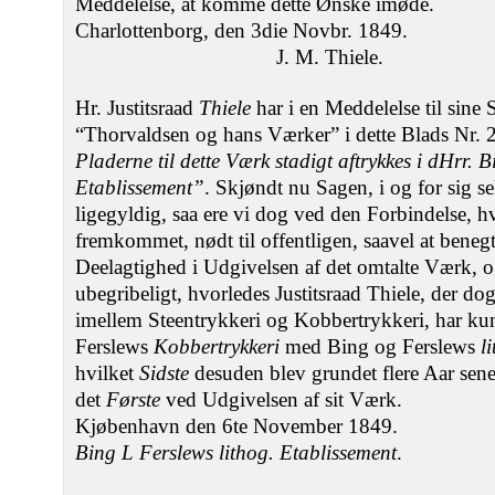
Meddelelse, at komme dette Ønske imøde.
Charlottenborg, den 3die Novbr. 1849.
J. M. Thiele.
Hr. Justitsraad
Thiele
har i en Meddelelse til sine 
“Thorvaldsen og hans Værker” i dette Blads Nr. 26
Pladerne til dette Værk stadigt aftrykkes i dHrr. 
Etablissement”
. Skjøndt nu Sagen, i og for sig se
ligegyldig, saa ere vi dog ved den Forbindelse, 
fremkommet, nødt til offentligen, saavel at bene
Deelagtighed i Udgivelsen af det omtalte Værk, og
ubegribeligt, hvorledes Justitsraad Thiele, der dog
imellem Steentrykkeri og Kobbertrykkeri, har ku
Ferslews
Kobbertrykkeri
med Bing og Ferslews
l
hvilket
Sidste
desuden blev grundet flere Aar sener
det
Første
ved Udgivelsen af sit Værk.
Kjøbenhavn den 6te November 1849.
Bing L Ferslews lithog. Etablissement
.