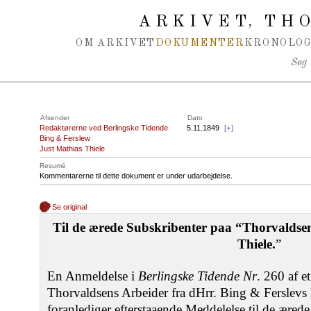
Spring navigation over
ARKIVET
THO
,
OM ARKIVET
DOKUMENTER
KRONOLOG
Søg
Afsender
Dato
Redaktørerne ved Berlingske Tidende
5.11.1849
[
+
]
Bing & Ferslew
Just Mathias Thiele
Resumé
Kommentarerne til dette dokument er under udarbejdelse.
Se original
Til de ærede Subskribenter paa “Thorvaldsen
Thiele.
”
En Anmeldelse i
Berlingske Tidende Nr
. 260 af 
Thorvaldsens Arbeider fra dHrr. Bing & Ferslevs l
foranlediger efterstaaende Meddelelse til de æred