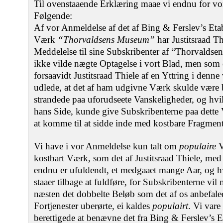
Til ovenstaaende Erklæring maae vi endnu for v
Følgende:
Af vor Anmeldelse af det af Bing & Ferslev’s E
Værk
“Thorvaldsens Museum”
har Justitsraad Th
Meddelelse til sine Subskribenter af “Thorvaldse
ikke vilde nægte Optagelse i vort Blad, men som
forsaavidt Justitsraad Thiele af en Yttring i denne
udlede, at det af ham udgivne Værk skulde være 
strandede paa uforudseete Vanskeligheder, og hvil
hans Side, kunde give Subskribenterne paa dette 
at komme til at sidde inde med kostbare Fragment
Vi have i vor Anmeldelse kun talt om
populaire
V
kostbart Værk, som det af Justitsraad Thiele, med
endnu er ufuldendt, et medgaaet mange Aar, og h
staaer tilbage at fuldføre, for Subskribenterne vi
næsten det dobbelte Beløb som det af os anbefale
Fortjenester uberørte, ei kaldes
populairt
. Vi var
berettigede at benævne det fra Bing & Ferslev’