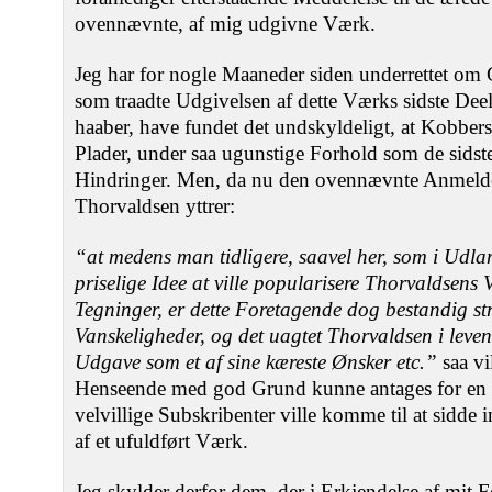
ovennævnte, af mig udgivne Værk.
Jeg har for nogle Maaneder siden underrettet om 
som traadte Udgivelsen af dette Værks sidste Deel
haaber, have fundet det undskyldeligt, at Kobber
Plader, under saa ugunstige Forhold som de sidst
Hindringer. Men, da nu den ovennævnte Anmeld
Thorvaldsen yttrer:
“at medens man tidligere, saavel her, som i Udlan
priselige Idee at ville popularisere Thorvaldsens
Tegninger, er dette Foretagende dog bestandig st
Vanskeligheder, og det uagtet Thorvaldsen i leve
Udgave som et af sine kæreste Ønsker etc.”
saa vi
Henseende med god Grund kunne antages for en B
velvillige Subskribenter ville komme til at sidde
af et ufuldført Værk.
Jeg skylder derfor dem, der i Erkjendelse af mit 