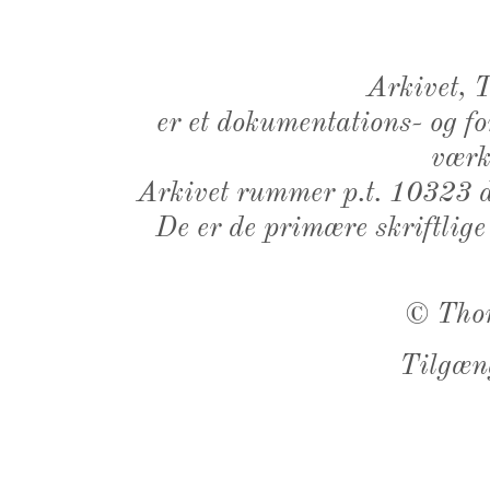
Arkivet,
er et dokumentations- og f
værk,
Arkivet rummer p.t. 10323 d
De er de primære skriftlige
©
Tho
Tilgæn