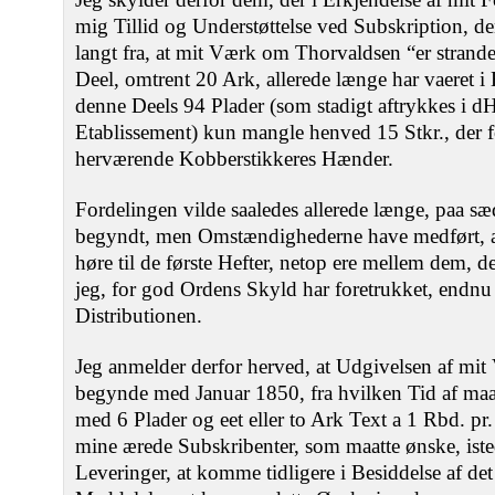
mig Tillid og Understøttelse ved Subskription, den
langt fra, at mit Værk om Thorvaldsen “er strandet
Deel, omtrent 20 Ark, allerede længe har vaeret i 
denne Deels 94 Plader (som stadigt aftrykkes i dH
Etablissement) kun mangle henved 15 Stkr., der fo
herværende Kobberstikkeres Hænder.
Fordelingen vilde saaledes allerede længe, paa 
begyndt, men Omstændighederne have medført, at 
høre til de første Hefter, netop ere mellem dem, de
jeg, for god Ordens Skyld har foretrukket, endnu 
Distributionen.
Jeg anmelder derfor herved, at Udgivelsen af mit 
begynde med Januar 1850, fra hvilken Tid af maan
med 6 Plader og eet eller to Ark Text a 1 Rbd. pr.
mine ærede Subskribenter, som maatte ønske, iste
Leveringer, at komme tidligere i Besiddelse af det