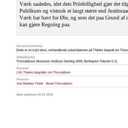
Værk saaledes, idet dets Priisbillighed gjør det tilg
Publikum og vistnok et langt større end Justitsraa
Værk har havt for Øie, og som det paa Grund af 
kan gjøre Regning paa.
Generel kommentar
Dette er en trykt tekst, omhandlende subskriptionen på Thieles biografi om Thor
Arkivplacering
Thorvaldsens Museums Småtryk-Samling 1849, Berlingske Tidende 5.11.
Emneord
J.M. Thieles biografier om Thorvaldsen
Personer
Just Mathias Thiele
·
Bertel Thorvaldsen
Sidst opdateret 16.01.2018