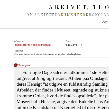
Spring navigation over
ARKIVET
THO
,
OM ARKIVET
DOKUMENTER
KRONOLOG
Søg
Afsender
Dato
Redaktørerne ved Fædrelandet
9.11.1849
[
+
]
Resumé
Kommentarerne til dette dokument er under udarbejdelse.
Se original
— For nogle Dage siden er udkommet 1ste Hefte
udgivet af
Bing
og
Ferslev
. Af den paa Omslaget tr
deres Hensigt “at udgive en fuldstændig Samling 
Arbeider, der findes i Museet, tegnede og stukne 
i samme Orden, hvori de findes opstillede”, for 
Museet ind i Husene, at give den Enkelte hans And
udbrede Kjendskab og Kjærlighed til disse Værker