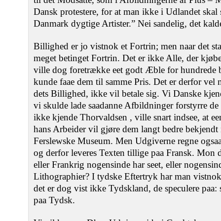
Dansk protestere, for at man ikke i Udlandet skal 
Danmark dygtige Artister.” Nei sandelig, det kal
Billighed er jo vistnok et Fortrin; men naar det st
meget betinget Fortrin. Det er ikke Alle, der kjøb
ville dog foretrække eet godt Æble for hundred
kunde faae dem til samme Pris. Det er derfor vel m
dets Billighed, ikke vil betale sig. Vi Danske kjen
vi skulde lade saadanne Afbildninger forstyrre de 
ikke kjende Thorvaldsen , ville snart indsee, at e
hans Arbeider vil gjøre dem langt bedre bekjend
Ferslewske Museum. Men Udgiverne regne ogsaa 
og derfor leveres Texten tillige paa Fransk. Mon 
eller Frankrig nogensinde har seet, eller nogensinde
Lithographier? I tydske Eftertryk har man vistno
det er dog vist ikke Tydskland, de speculere paa:
paa Tydsk.