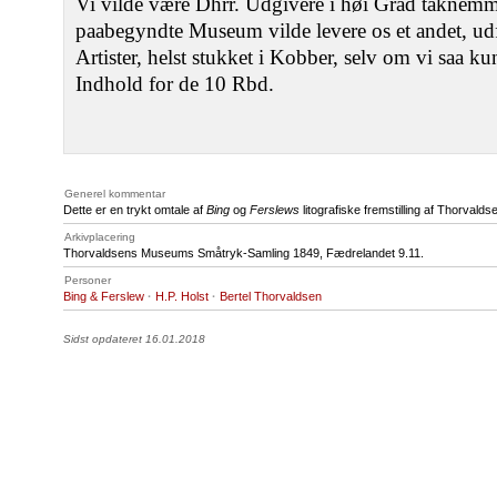
Vi vilde være Dhrr. Udgivere i høi Grad taknemme
paabegyndte Museum vilde levere os et andet, udf
Artister, helst stukket i Kobber, selv om vi saa k
Indhold for de 10 Rbd.
Generel kommentar
Dette er en trykt omtale af
Bing
og
Ferslews
litografiske fremstilling af Thorval
Arkivplacering
Thorvaldsens Museums Småtryk-Samling 1849, Fædrelandet 9.11.
Personer
Bing & Ferslew
·
H.P. Holst
·
Bertel Thorvaldsen
Sidst opdateret 16.01.2018