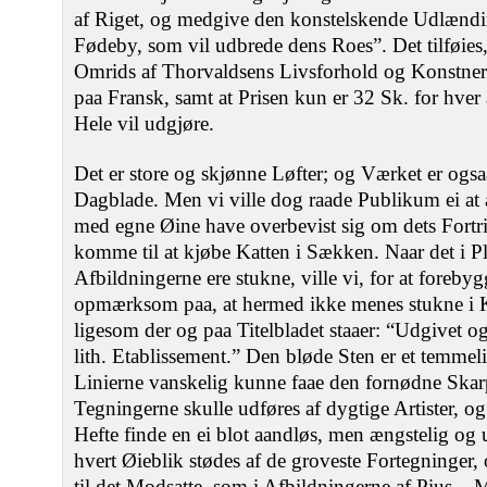
af Riget, og medgive den konstelskende Udlændin
Fødeby, som vil udbrede dens Roes”. Det tilføies
Omrids af Thorvaldsens Livsforhold og Konstne
paa Fransk, samt at Prisen kun er 32 Sk. for hver 
Hele vil udgjøre.
Det er store og skjønne Løfter; og Værket er ogsaa 
Dagblade. Men vi ville dog raade Publikum ei at a
med egne Øine have overbevist sig om dets Fortrin
komme til at kjøbe Katten i Sækken. Naar det i Pl
Afbildningerne ere stukne, ville vi, for at forebyg
opmærksom paa, at hermed ikke menes stukne i K
ligesom der og paa Titelbladet staaer: “Udgivet og
lith. Etablissement.” Den bløde Sten er et temmeli
Linierne vanskelig kunne faae den fornødne Skar
Tegningerne skulle udføres af dygtige Artister, og 
Hefte finde en ei blot aandløs, men ængstelig og
hvert Øieblik stødes af de groveste Fortegninger,
til det Modsatte, som i Afbildningerne af Pius –