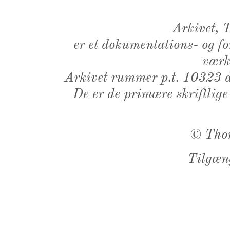
Arkivet,
er et dokumentations- og f
værk,
Arkivet rummer p.t. 10323 d
De er de primære skriftlige
©
Tho
Tilgæn