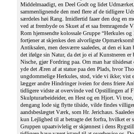
Middelmaadigt, en Deel Godt og lidet Udmærket. 
sammenlignende den med flere af de tidligere Udst
særdeles høi Rang. Imidlertid faaer den dog en 
ved at frembyde os Skuet af et saa fremragende V
Rom hjemsendte kolossale Gruppe “Herkules og 
fortjener at skjenkes den alvorligste Opmærksomhe
Antiksalen, men desværre saaledes, at den ei kan b
det ifølge sin Natur, da det jo ei af Kunstneren er 
Nische, gjør Fordring paa. Om man har tilsidesat e
yde det Æren af at statue paa den Plads, hvor Th
ungdommelige Herkules, stod, vide vi ikke; vist er
lægger andre Hindringer iveien for dens friere An
tidligere vidste at overvinde ved Opstillingen af 
Skulpturarbeideider, en Hest og en Hjort. Vi troe,
dengang lode sig flytte tilside, vilde findes villige
aandsbeslægtet Værk, som Hr. Jerichaus. Saaledes 
kun Lejlighed til at betragte det forfra, hvilket er
Gruppen upaatvivlelig er skjønnest i dens Rygsti
tidligere have været istand til at overbevise os. Do