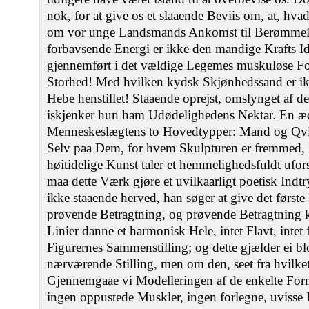
nok, for at give os et slaaende Beviis om, at, hvad
om vor unge Landsmands Ankomst til Berømmels
forbavsende Energi er ikke den mandige Krafts Id
gjennemført i det vældige Legemes muskuløse For
Storhed! Med hvilken kydsk Skjønhedssand er ik
Hebe henstillet! Staaende oprejst, omslynget af
iskjenker hun ham Udødelighedens Nektar. En ædl
Menneskeslægtens to Hovedtypper: Mand og Qvinde
Selv paa Dem, for hvem Skulpturen er fremmed, 
høitidelige Kunst taler et hemmelighedsfuldt ufor
maa dette Værk gjøre et uvilkaarligt poetisk Indt
ikke staaende herved, han søger at give det først
prøvende Betragtning, og prøvende Betragtning ka
Linier danne et harmonisk Hele, intet Flavt, intet
Figurernes Sammenstilling; og dette gjælder ei b
nærværende Stilling, men om den, seet fra hvilk
Gjennemgaae vi Modelleringen af de enkelte Forme
ingen oppustede Muskler, ingen forlegne, uvisse 