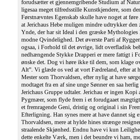
forudsætter et gjennemgribende Studium af Natu
ligesaa meget tilfredsstille Kunstkjendere, som de
Førstnævntes Egenskab skulle have noget at føre 
at Jerichaus Hebe muligen mindre udtrykker den z
Ynde, der har sit Ideal i den græske Mythologies
modne Qvindelighed. Det øverste Parti af Rygge
ogsaa, i Forhold til det øvrige, lidt overfladisk b
nedhængende Stykke Drapperi er mere fattigt i F
ønske det. Dog vi høre ikke til dem, som klage ov
Alt”. Vi glæde os ved at vort Fædreland, efter at
Mester som Thorvaldsen, efter nylig at have sørge
modtaget fra en af sine unge Sønner en saa herlig
Jerichaus Gruppe udtaler. Jerichau er ingen Kopi 
Pygmæer, som flyde frem i et forudgaaet mægtigt
et fremragende Geni, dristig og original i sin Fre
Efterligning. Han synes mere at have dannet sig ef
Thorvaldsen, mere at hylde hines strænge resign
straalende Skjønhed. Endnu have vi kun Leilighe
dette enkelte Værk, men i det beundre vi ham, me