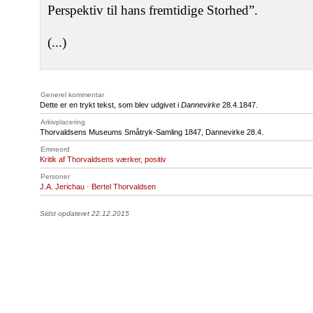
Perspektiv til hans fremtidige Storhed”.
(...)
Generel kommentar
Dette er en trykt tekst, som blev udgivet i
Dannevirke
28.4.1847.
Arkivplacering
Thorvaldsens Museums Småtryk-Samling 1847, Dannevirke 28.4.
Emneord
Kritik af Thorvaldsens værker, positiv
Personer
J.A. Jerichau
·
Bertel Thorvaldsen
Sidst opdateret 22.12.2015