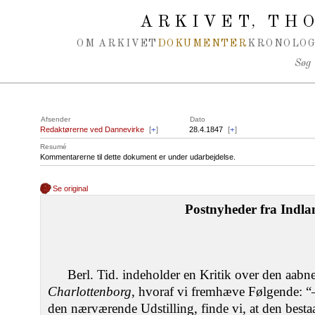
Spring navigation over
ARKIVET
THO
,
OM ARKIVET
DOKUMENTER
KRONOLOG
Søg
Afsender
Dato
Redaktørerne ved Dannevirke
[
+
]
28.4.1847
[
+
]
Resumé
Kommentarerne til dette dokument er under udarbejdelse.
Se original
Postnyheder fra Indla
Berl. Tid. indeholder en Kritik over den aab
Charlottenborg
, hvoraf vi fremhæve Følgende: “–
den nærværende Udstilling, finde vi, at den best