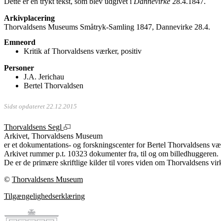
Dette er en trykt tekst, som blev udgivet i
Dannevirke
28.4.1847.
Arkivplacering
Thorvaldsens Museums Småtryk-Samling 1847, Dannevirke 28.4.
Emneord
Kritik af Thorvaldsens værker, positiv
Personer
J.A. Jerichau
Bertel Thorvaldsen
Sidst opdateret 22.12.2015
Thorvaldsens Segl
Arkivet, Thorvaldsens Museum
er et dokumentations- og forskningscenter for Bertel Thorvaldsens vær
Arkivet rummer p.t. 10323 dokumenter fra, til og om billedhuggeren.
De er de primære skriftlige kilder til vores viden om Thorvaldsens vir
©
Thorvaldsens Museum
Tilgængelighedserklæring