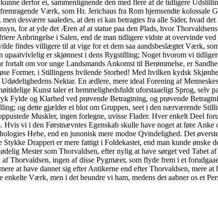
ne derfor ei, sammenlignende den med flere af de tidligere Udstilling
a fremragende Værk, som Hr. Jerichaus fra Rom hjemsendte kolossale G
en desværre saaledes, at den ei kan betragtes fra alle Sider, hvad det i
Hensyn, for at yde det Æren af at statue paa den Plads, hvor Thorvaldse
friere Anbringelse i Salen, end de man tidligere vidste at overvinde ve
 vilde findes villigere til at vige for et dem saa aandsbeslægtet Værk, so
 upaatvivlelig er skjønnest i dens Rygstilling; Noget hvorom vi tidligere
n har fortalt om vor unge Landsmands Ankomst til Berømmelse, er Sandh
øse Former, i Stillingens hvilende Storhed! Med hvilken kydsk Skjønhe
 Udødelighedens Nektar. En ædlere, mere ideal Forening af Menneskesl
tidelige Kunst taler et hemmelighedsfuldt uforstaaeligt Sprog, selv p
ndtryk Fylde og Klarhed ved prøvende Betragtning, og prøvende Betragtni
tilling; og dette gjælder ei blot om Gruppen, seet i den nærværende Sti
n oppustede Muskler, ingen forlegne, uvisse Flader. Hver enkelt Deel f
m. Hvis vi i den Førstnævntes Egenskab skulle have noget at føre Anke 
ythologies Hebe, end en junonisk mere modne Qvindelighed. Det øverste
 Stykke Drapperi er mere fattigt i Foldekastet, end man kunde ønske de
dødelig Mester som Thorvaldsen, efter nylig at have sørget ved Tabet af
i af Thorvaldsen, ingen af disse Pygmæer, som flyde frem i et forudgaa
 mere at have dannet sig efter Antikerne end efter Thorvaldsen, mere a
 enkelte Værk, men i det beundre vi ham, medens det aabner os et Persp