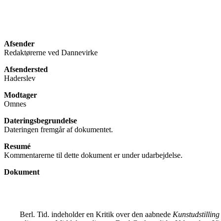
Afsender
Redaktørerne ved Dannevirke
Afsendersted
Haderslev
Modtager
Omnes
Dateringsbegrundelse
Dateringen fremgår af dokumentet.
Resumé
Kommentarerne til dette dokument er under udarbejdelse.
Dokument
Berl. Tid. indeholder en Kritik over den aabnede
Kunstudstillin