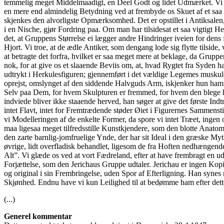
temmelig meget Middelmaadigt, en Deel Godt og lidet Udmærket. Vi kun
en mere end almindelig Betydning ved at frembyde os Skuet af et sa
skjenkes den alvorligste Opmærksomhed. Det er opstillet i Antiksalen, m
i en Nische, gjør Fordring paa. Om man har tilsidesat et saa vigtigt 
det, at Gruppens Størrelse ei lægger andre Hindringer iveien for dens 
Hjort. Vi troe, at de ædle Antiker, som dengang lode sig flytte tilside,
at betragte det forfra, hvilket er saa meget mere at beklage, da Gruppen
nok, for at give os et slaaende Beviis om, at, hvad Rygtet fra Syde
udtrykt i Herkulesfiguren; gjennemført i det vældige Legemes muskul
oprejst, omslynget af den siddende Halvguds Arm, iskjenker hun ham
Selv paa Dem, for hvem Skulpturen er fremmed, for hvem den blege høi
indviede bliver ikke staaende herved, han søger at give det første I
intet Flavt, intet for Fremtrædende støder Øiet i Figurernes Sammens
vi Modelleringen af de enkelte Former, da spore vi intet Træet, inge
maa ligesaa meget tilfredsstille Kunstkjendere, som den blotte Anato
den zarte barnlig-jomfruelige Ynde, der har sit Ideal i den græske M
øvrige, lidt overfladisk behandlet, ligesom de fra Hoften nedhængende
Alt”. Vi glæde os ved at vort Fædreland, efter at have frembragt en u
Forjættelse, som den Jerichaus Gruppe udtaler. Jerichau er ingen Kop
og original i sin Frembringelse, uden Spor af Efterligning. Han synes
Skjønhed. Endnu have vi kun Leilighed til at bedømme ham efter dette
(...)
Generel kommentar