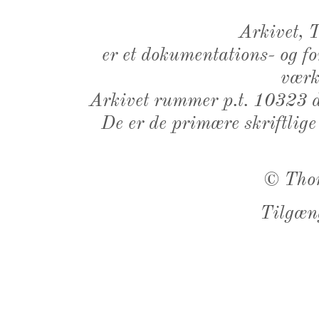
Arkivet,
er et dokumentations- og f
værk,
Arkivet rummer p.t. 10323 d
De er de primære skriftlige
©
Tho
Tilgæn