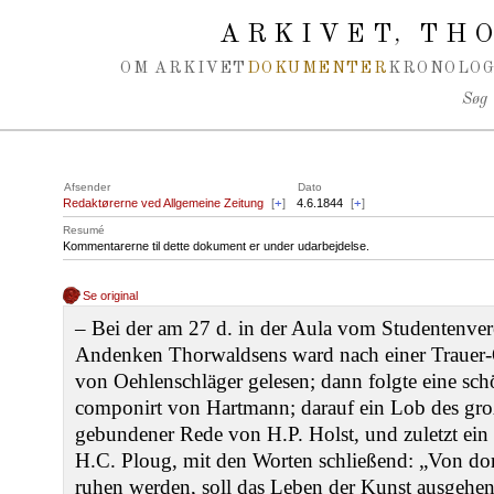
Spring navigation over
ARKIVET
THO
,
OM ARKIVET
DOKUMENTER
KRONOLOG
Søg
Afsender
Dato
Redaktørerne ved Allgemeine Zeitung
[
+
]
4.6.1844
[
+
]
Resumé
Kommentarerne til dette dokument er under udarbejdelse.
Se original
‒ Bei der am 27 d. in der Aula vom Studentenver
Andenken Thorwaldsens ward nach einer Trauer-O
von Oehlenschläger gelesen; dann folgte eine sch
componirt von Hartmann; darauf ein Lob des gro
gebundener Rede von H.P. Holst, und zuletzt ei
H.C. Ploug, mit den Worten schließend: „Von dor
ruhen werden, soll das Leben der Kunst ausgeh