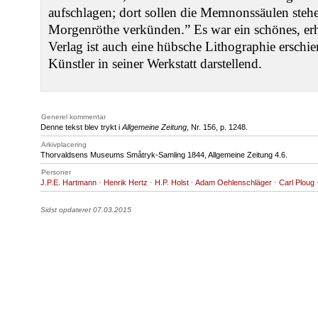
aufschlagen; dort sollen die Memnonssäulen steh
Morgenröthe verkünden.” Es war ein schönes, erh
Verlag ist auch eine hübsche Lithographie erschie
Künstler in seiner Werkstatt darstellend.
Generel kommentar
Denne tekst blev trykt i
Allgemeine Zeitung
, Nr. 156, p. 1248.
Arkivplacering
Thorvaldsens Museums Småtryk-Samling 1844, Allgemeine Zeitung 4.6.
Personer
J.P.E. Hartmann
·
Henrik Hertz
·
H.P. Holst
·
Adam Oehlenschläger
·
Carl Ploug
Sidst opdateret 07.03.2015