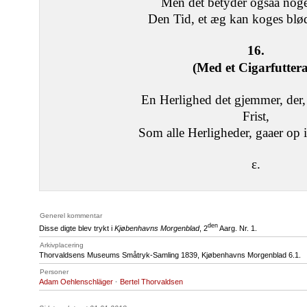
Men det betyder ogsaa noge
Den Tid, et æg kan koges blød
16.
(Med et Cigarfuttera
En Herlighed det gjemmer, der, 
Frist,
Som alle Herligheder, gaaer op i
ε.
Generel kommentar
den
Disse digte blev trykt i
Kjøbenhavns Morgenblad
, 2
Aarg. Nr. 1.
Arkivplacering
Thorvaldsens Museums Småtryk-Samling 1839, Kjøbenhavns Morgenblad 6.1.
Personer
Adam Oehlenschläger
·
Bertel Thorvaldsen