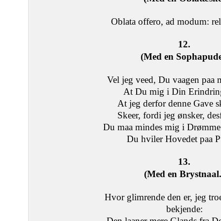
Oblata offero, ad modum: rela
12.
(Med en Sophapude
Vel jeg veed, Du vaagen paa 
At Du mig i Din Erindrin
At jeg derfor denne Gave s
Skeer, fordi jeg ønsker, de
Du maa mindes mig i Drømme
Du hviler Hovedet paa 
13.
(Med en Brystnaal.
Hvor glimrende den er, jeg tr
bekjende:
Den laaner mere Glands fra 