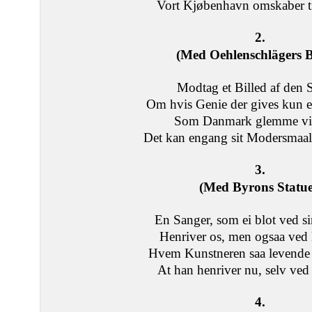
Vort Kjøbenhavn omskaber ti
2.
(Med Oehlenschlägers B
Modtag et Billed af den S
Om hvis Genie der gives kun 
Som Danmark glemme vil,
Det kan engang sit Modersmaa
3.
(Med Byrons Statue
En Sanger, som ei blot ved si
Henriver os, men ogsaa ved B
Hvem Kunstneren saa levende f
At han henriver nu, selv ved s
4.