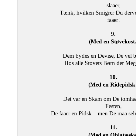
slaaer,
Tænk, hvilken Smigrer Du derv
faaer!
9.
(Med en Støvekost.
Dem bydes en Devise, De vel b
Hos alle Støvets Børn der Meget
10.
(Med en Ridepidsk.
Det var en Skam om De tomhæn
Festen,
De faaer en Pidsk ‒ men De maa sel
11.
(Med en Oblatæske