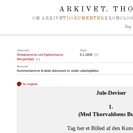
Spring navigation over
ARKIVET
THO
,
OM ARKIVET
DOKUMENTER
KRONOLOG
Søg
Afsender
Dato
Redaktørerne ved Kjøbenhavns
6.1.1839
[
+
]
Morgenblad
[
+
]
Resumé
Kommentarerne til dette dokument er under udarbejdelse.
Se original
Jule-Deviser
1.
(Med Thorvaldsens Bu
Tag her et Billed af den Kun