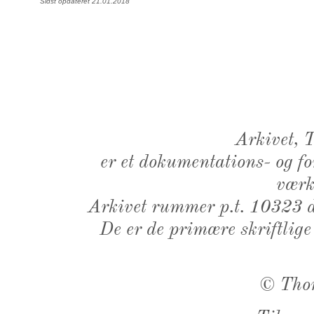
Sidst opdateret 21.01.2018
Arkivet,
er et dokumentations- og f
værk,
Arkivet rummer p.t. 10323 d
De er de primære skriftlige
©
Tho